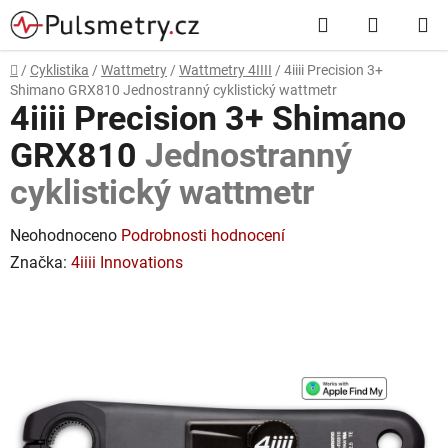
Přejít
Hledat
NÁKUP
na
obsah
KOŠÍK
Domů
/
Cyklistika
/
Wattmetry
/
Wattmetry 4IIII
/
4iiii Precision 3+
Shimano GRX810
Jednostranný cyklistický wattmetr
4iiii Precision 3+ Shimano
GRX810
Jednostranný
cyklistický wattmetr
Průměrné
Neohodnoceno
Podrobnosti hodnocení
hodnocení
Značka:
4iiii Innovations
produktu
je
0,0
z
5
hvězdiček.