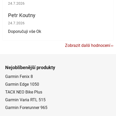
Hodnocení obchodu je 5 z 5 hvězdiček.
24.7.2026
Petr Koutny
Hodnocení obchodu je 5 z 5 hvězdiček.
24.7.2026
Doporučuji vše Ok
Zobrazit další hodnocení
Z
á
Nejoblíbenější produkty
p
a
Garmin Fenix 8
t
Garmin Edge 1050
í
TACX NEO Bike Plus
Garmin Varia RTL 515
Garmin Forerunner 965