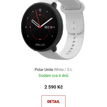
p
o
i
d
s
u
p
k
r
t
o
ů
d
u
k
t
ů
Polar Unite
White / S-L
Dodání cca 6 dnů
2 590 Kč
DETAIL