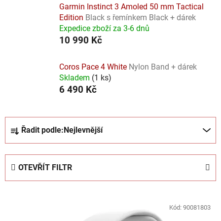
Garmin Instinct 3 Amoled 50 mm Tactical
Edition
Black s řemínkem Black + dárek
Expedice zboží za 3-6 dnů
10 990 Kč
Coros Pace 4 White
Nylon Band + dárek
Skladem
(
1 ks
)
6 490 Kč
Ř
Řadit podle:
Nejlevnější
a
z
e
OTEVŘÍT FILTR
n
í
V
p
ý
Kód:
90081803
r