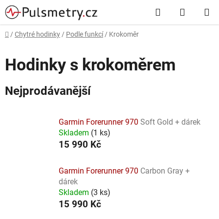
Přejít
Hledat
NÁKUP
na
obsah
KOŠÍK
Domů
/
Chytré hodinky
/
Podle funkcí
/
Krokoměr
Hodinky s krokoměrem
Nejprodávanější
Garmin Forerunner 970
Soft Gold + dárek
Skladem
(
1 ks
)
15 990 Kč
Garmin Forerunner 970
Carbon Gray +
dárek
Skladem
(
3 ks
)
15 990 Kč