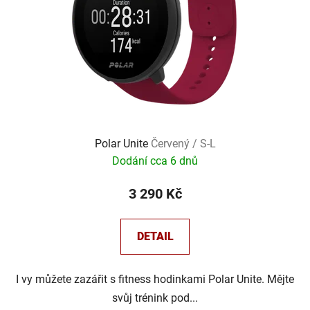
Polar Unite
Červený / S-L
Dodání cca 6 dnů
3 290 Kč
DETAIL
I vy můžete zazářit s fitness hodinkami Polar Unite. Mějte
svůj trénink pod...