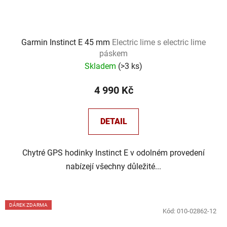
Garmin Instinct E 45 mm
Electric lime s electric lime
páskem
Skladem
(
>3 ks
)
4 990 Kč
DETAIL
Chytré GPS hodinky Instinct E v odolném provedení
nabízejí všechny důležité...
DÁREK ZDARMA
Kód:
010-02862-12