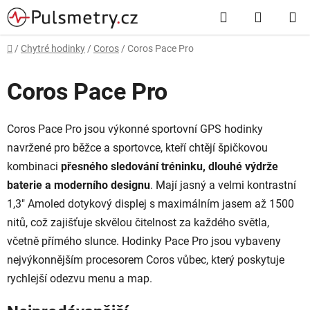
Přejít
Hledat
NÁKUP
na
obsah
KOŠÍK
Domů
/
Chytré hodinky
/
Coros
/
Coros Pace Pro
Coros Pace Pro
Coros Pace Pro jsou výkonné sportovní GPS hodinky
navržené pro běžce a sportovce, kteří chtějí špičkovou
kombinaci
přesného sledování tréninku, dlouhé výdrže
baterie a moderního designu
. Mají jasný a velmi kontrastní
1,3″ Amoled dotykový displej s maximálním jasem až 1500
nitů, což zajišťuje skvělou čitelnost za každého světla,
včetně přímého slunce. Hodinky Pace Pro jsou vybaveny
nejvýkonnějším procesorem Coros vůbec, který poskytuje
rychlejší odezvu menu a map.