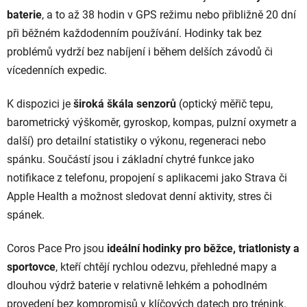
v
baterie
, a to až 38 hodin v GPS režimu nebo přibližně 20 dní
k
při běžném každodenním používání. Hodinky tak bez
y
v
problémů vydrží bez nabíjení i během delších závodů či
ý
vícedenních expedic.
p
i
K dispozici je
široká škála senzorů
(optický měřič tepu,
s
barometrický výškoměr, gyroskop, kompas, pulzní oxymetr a
u
další) pro detailní statistiky o výkonu, regeneraci nebo
spánku. Součástí jsou i základní chytré funkce jako
notifikace z telefonu, propojení s aplikacemi jako Strava či
Apple Health a možnost sledovat denní aktivity, stres či
spánek.
Coros Pace Pro jsou
ideální hodinky pro běžce, triatlonisty a
sportovce
, kteří chtějí rychlou odezvu, přehledné mapy a
dlouhou výdrž baterie v relativně lehkém a pohodlném
provedení bez kompromisů v klíčových datech pro trénink.