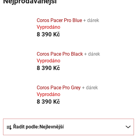
Nejprodávanější
Coros Pacer Pro Blue
+ dárek
Vyprodáno
8 390 Kč
Coros Pace Pro Black
+ dárek
Vyprodáno
8 390 Kč
Coros Pace Pro Grey
+ dárek
Vyprodáno
8 390 Kč
Ř
Řadit podle:
Nejlevnější
a