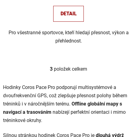
DETAIL
Pro všestranné sportovce, kteří hledají přesnost, výkon a
přehlednost.
3
položek celkem
O
v
l
Hodinky Coros Pace Pro podporují multisystémové a
á
dvoufrekvenční GPS, což zlepšuje přesnost polohy během
d
tréninků i v náročnějším terénu.
Offline globální mapy s
a
c
navigací a trasováním
nabízejí perfektní orientaci i mimo
í
tréninkové okruhy.
p
r
Silnou stránkou hodinek Coros Pace Pro je
dlouhá výdrž