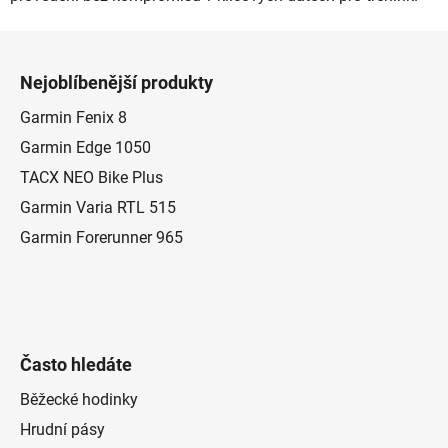
Z
á
Nejoblíbenější produkty
p
a
Garmin Fenix 8
t
Garmin Edge 1050
í
TACX NEO Bike Plus
Garmin Varia RTL 515
Garmin Forerunner 965
Často hledáte
Běžecké hodinky
Hrudní pásy