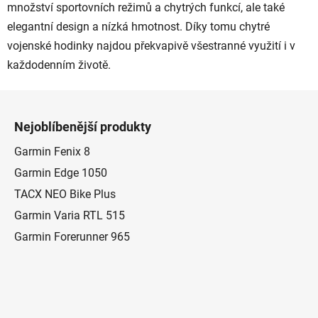
množství sportovních režimů a chytrých funkcí, ale také
k
y
elegantní design a nízká hmotnost. Díky tomu chytré
v
vojenské hodinky najdou překvapivě všestranné využití i v
ý
každodenním životě.
p
i
Z
s
á
u
Nejoblíbenější produkty
p
a
Garmin Fenix 8
t
Garmin Edge 1050
í
TACX NEO Bike Plus
Garmin Varia RTL 515
Garmin Forerunner 965