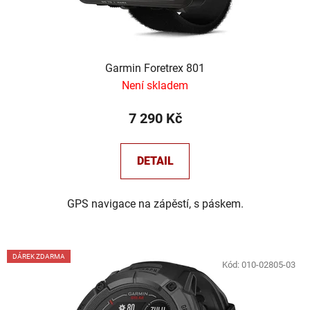
k
t
ů
Garmin Foretrex 801
Není skladem
7 290 Kč
DETAIL
GPS navigace na zápěstí, s páskem.
DÁREK ZDARMA
Kód:
010-02805-03