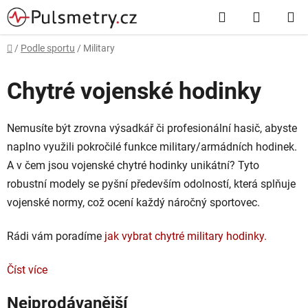
Přejít
Hledat
NÁKUP
na
obsah
KOŠÍK
Domů
/
Podle sportu
/
Military
Chytré vojenské hodinky
Nemusíte být zrovna výsadkář či profesionální hasič, abyste
naplno využili pokročilé funkce military/armádních hodinek.
A v čem jsou vojenské chytré hodinky unikátní? Tyto
robustní modely se pyšní především odolností, která splňuje
vojenské normy, což ocení každý náročný sportovec.
Rádi vám poradíme
jak vybrat chytré military hodinky.
Číst více
Nejprodávanější