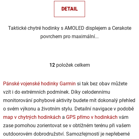
DETAIL
Taktické chytré hodinky s AMOLED displejem a Cerakote
povrchem pro maximální...
12
položek celkem
O
v
l
Pánské vojenské hodinky Garmin
si tak bez obav můžete
á
vzít i do extrémních podmínek. Díky celodennímu
d
monitorování pohybové aktivity budete mít dokonalý přehled
a
c
o svém výkonu a životním stylu. Detailní navigace v podobě
í
map v chytrých hodinkách
a
GPS přímo v hodinkách
vám
p
zase pomohou zorientovat se v obtížném terénu při vašem
r
outdoorovém dobrodružství. Samozřejmostí je nepřeberné
v