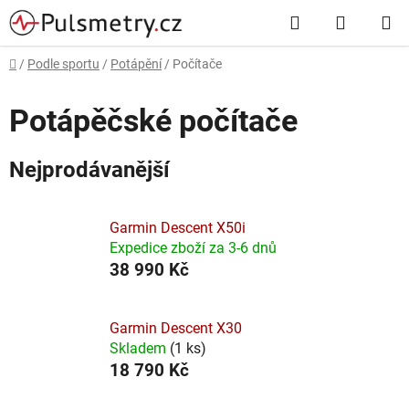
Přejít
Hledat
NÁKUP
na
obsah
KOŠÍK
Domů
/
Podle sportu
/
Potápění
/
Počítače
Potápěčské počítače
Nejprodávanější
Garmin Descent X50i
Expedice zboží za 3-6 dnů
38 990 Kč
Garmin Descent X30
Skladem
(
1 ks
)
18 790 Kč