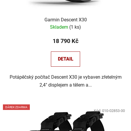
t
ů
Garmin Descent X30
Skladem
(
1 ks
)
18 790 Kč
DETAIL
Potápěčský počítač Descent X30 je vybaven zřetelným
2,4″ displejem a tělem a...
DÁREK ZDARMA
Kód:
010-02853-00