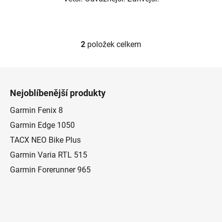
2
položek celkem
O
v
l
Z
á
á
d
Nejoblíbenější produkty
p
a
a
Garmin Fenix 8
c
t
í
Garmin Edge 1050
p
í
TACX NEO Bike Plus
r
Garmin Varia RTL 515
v
k
Garmin Forerunner 965
y
v
ý
p