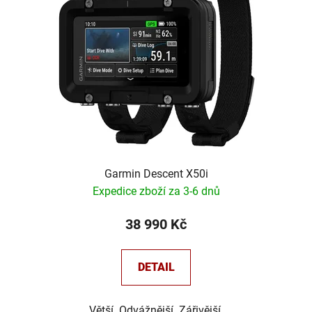
Garmin Descent X50i
Expedice zboží za 3-6 dnů
38 990 Kč
DETAIL
Větší. Odvážnější. Zářivější.