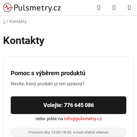
Přejít
Hledat
NÁKUP
na
obsah
KOŠÍK
Domů
/
Kontakty
Kontakty
Pomoc s výběrem produktů
Nevíte, který produkt je ten správný?
Volejte: 776 645 086
nebo pište na
info@pulsmetry.cz
Pracovní dny 10:00-18:00, e-mail včetně víkendu