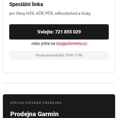
Speciální linka
pro členy HZS, AČR, PČR, velkoobchod a kluby
Volejte: 721 855 029
nebo pište na
izs@pulsmetry.cz
Pouze pracovní dny 10:00-17:00
SPECIALIZOVANÁ PRODEJNA
Prodejna Garmin