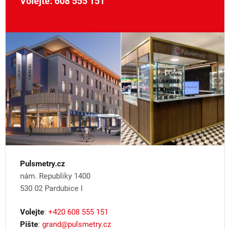
Volejte: 608 555 151
Pulsmetry.cz
nám. Republiky 1400
530 02 Pardubice I
Volejte
:
+420 608 555 151
Pište
:
grand@pulsmetry.cz