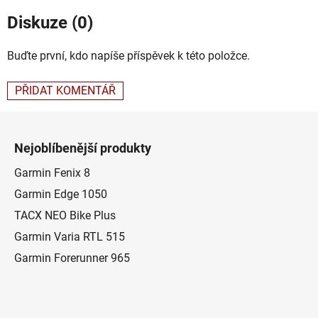
Diskuze (0)
Buďte první, kdo napíše příspěvek k této položce.
PŘIDAT KOMENTÁŘ
Z
á
Nejoblíbenější produkty
p
a
Garmin Fenix 8
t
Garmin Edge 1050
í
TACX NEO Bike Plus
Garmin Varia RTL 515
Garmin Forerunner 965