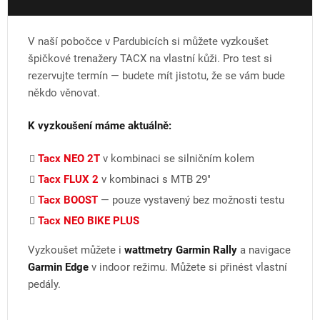
V naší pobočce v Pardubicích si můžete vyzkoušet
špičkové trenažery TACX na vlastní kůži. Pro test si
rezervujte termín — budete mít jistotu, že se vám bude
někdo věnovat.
K vyzkoušení máme aktuálně:
Tacx NEO 2T
v kombinaci se silničním kolem
Tacx FLUX 2
v kombinaci s MTB 29"
Tacx BOOST
— pouze vystavený bez možnosti testu
Tacx NEO BIKE PLUS
Vyzkoušet můžete i
wattmetry Garmin Rally
a navigace
Garmin Edge
v indoor režimu. Můžete si přinést vlastní
pedály.