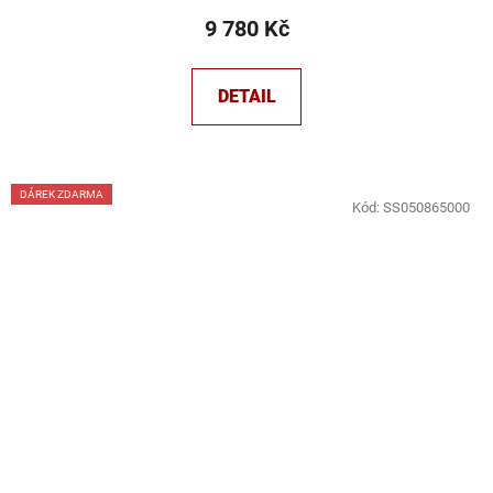
9 780 Kč
DETAIL
DÁREK ZDARMA
Kód:
SS050865000