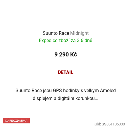
Suunto Race
Midnight
Expedice zboží za 3-6 dnů
9 290 Kč
DETAIL
Suunto Race jsou GPS hodinky s velkým Amoled
displejem a digitální korunkou...
DÁREK ZDARMA
Kód:
SS051105000