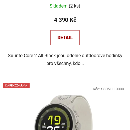
Skladem
(
2 ks
)
4 390 Kč
DETAIL
Suunto Core 2 All Black jsou odolné outdoorové hodinky
pro všechny, kdo...
DÁREK ZDARMA
Kód:
SS051110000