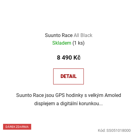
Suunto Race
All Black
Skladem
(
1 ks
)
8 490 Kč
DETAIL
Suunto Race jsou GPS hodinky s velkým Amoled
displejem a digitální korunkou...
DÁREK ZDARMA
Kód:
SS051018000