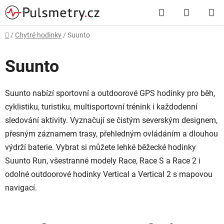
Přejít
Hledat
NÁKUP
na
obsah
KOŠÍK
Domů
/
Chytré hodinky
/
Suunto
Suunto
Suunto nabízí sportovní a outdoorové GPS hodinky pro běh,
cyklistiku, turistiku, multisportovní trénink i každodenní
sledování aktivity. Vyznačují se čistým severským designem,
přesným záznamem trasy, přehledným ovládáním a dlouhou
výdrží baterie. Vybrat si můžete lehké běžecké hodinky
Suunto Run, všestranné modely Race, Race S a Race 2 i
odolné outdoorové hodinky Vertical a Vertical 2 s mapovou
navigací.