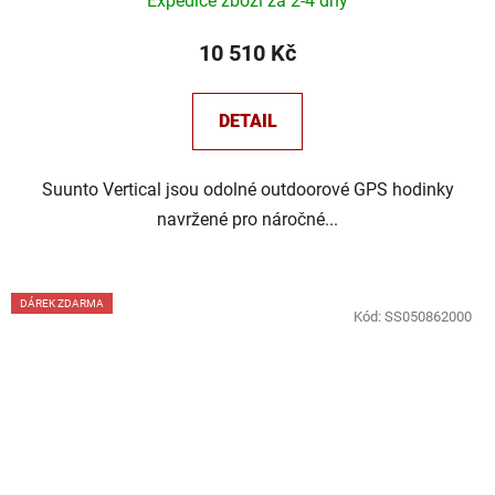
Expedice zboží za 2-4 dny
10 510 Kč
DETAIL
Suunto Vertical jsou odolné outdoorové GPS hodinky
navržené pro náročné...
DÁREK ZDARMA
Kód:
SS050862000