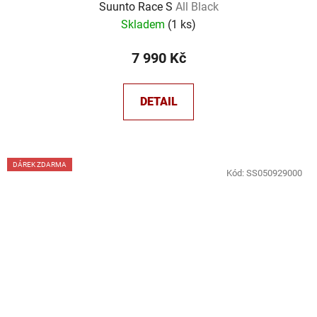
Suunto Race S
All Black
Skladem
(
1 ks
)
7 990 Kč
DETAIL
DÁREK ZDARMA
Kód:
SS050929000