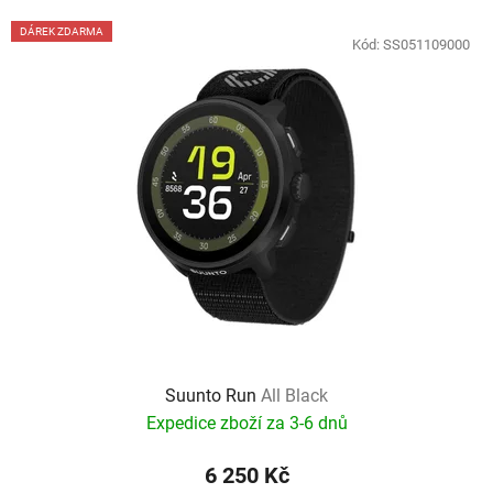
DÁREK ZDARMA
Kód:
SS051109000
Suunto Run
All Black
Expedice zboží za 3-6 dnů
6 250 Kč