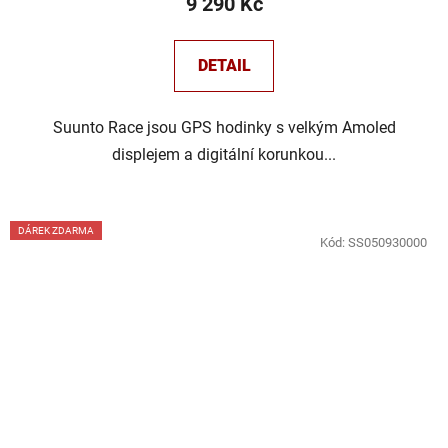
9 290 Kč
DETAIL
Suunto Race jsou GPS hodinky s velkým Amoled
displejem a digitální korunkou...
DÁREK ZDARMA
Kód:
SS050930000