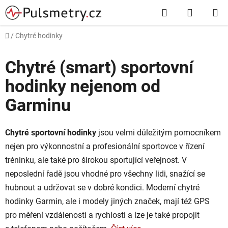
Přejít
Hledat
NÁKUP
na
obsah
KOŠÍK
Domů
/
Chytré hodinky
Chytré (smart) sportovní
hodinky nejenom od
Garminu
Chytré sportovní hodinky
jsou velmi důležitým pomocníkem
nejen pro výkonnostní a profesionální sportovce v řízení
tréninku, ale také pro širokou sportující veřejnost. V
neposlední řadě jsou vhodné pro všechny lidi, snažící se
hubnout a udržovat se v dobré kondici. Moderní chytré
hodinky Garmin, ale i modely jiných značek, mají též GPS
pro měření vzdálenosti a rychlosti a lze je také propojit