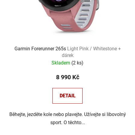
Garmin Forerunner 265s
Light Pink / Whitestone +
dárek
Skladem
(
2 ks
)
8 990 Kč
DETAIL
Běhejte, jezděte kole nebo plavejte. Užívejte si libovolný
sport. O těchto...