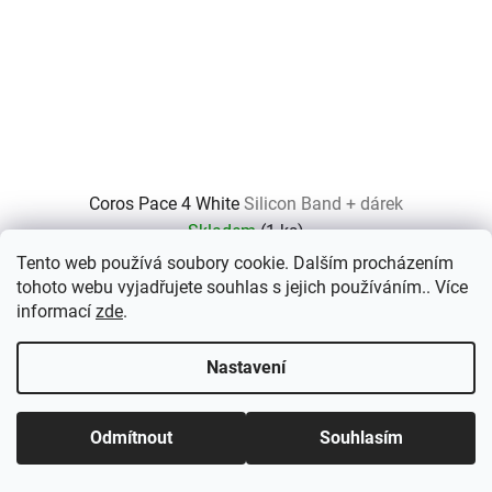
Coros Pace 4 White
Silicon Band + dárek
Skladem
(
1 ks
)
Tento web používá soubory cookie. Dalším procházením
6 490 Kč
tohoto webu vyjadřujete souhlas s jejich používáním.. Více
informací
zde
.
DETAIL
Nastavení
COROS Pace 4 jsou ultralehké GPS sportovní hodinky s
Odmítnout
Souhlasím
jasným AMOLED...