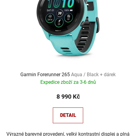
s
u
p
k
r
t
o
ů
d
u
k
t
ů
Garmin Forerunner 265
Aqua / Black + dárek
Expedice zboží za 3-6 dnů
8 990 Kč
DETAIL
Výrazné barevné provedení, velký kontrastní displej a plná