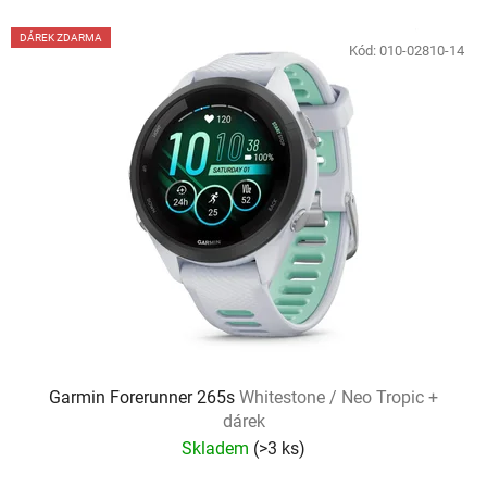
DÁREK ZDARMA
Kód:
010-02810-14
Garmin Forerunner 265s
Whitestone / Neo Tropic +
dárek
Skladem
(
>3 ks
)