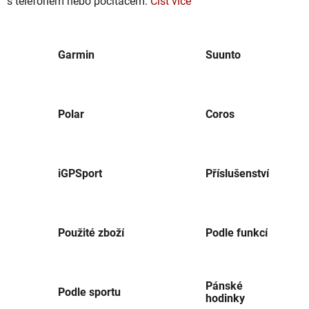
s telefonem nebo počítačem.
Číst více
Garmin
Suunto
Polar
Coros
iGPSport
Příslušenství
Použité zboží
Podle funkcí
Pánské
Podle sportu
hodinky