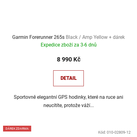
Garmin Forerunner 265s
Black / Amp Yellow + dárek
Expedice zboží za 3-6 dnů
8 990 Kč
DETAIL
Sportovně elegantní GPS hodinky, které na ruce ani
neucítíte, protože váží...
DÁREK ZDARMA
Kód:
010-02809-12