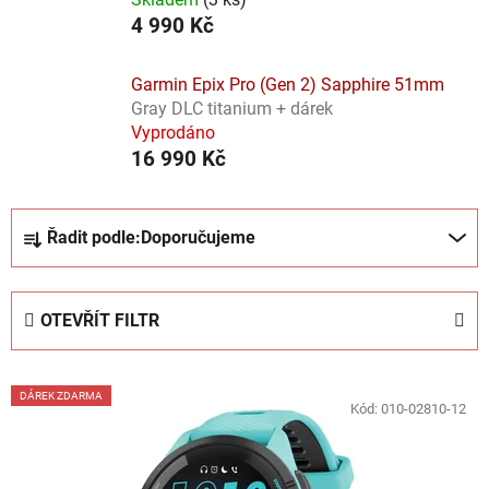
4 990 Kč
Garmin Epix Pro (Gen 2) Sapphire 51mm
Gray DLC titanium + dárek
Vyprodáno
16 990 Kč
Ř
Řadit podle:
Doporučujeme
a
z
e
OTEVŘÍT FILTR
n
í
V
p
DÁREK ZDARMA
ý
Kód:
010-02810-12
r
p
o
i
d