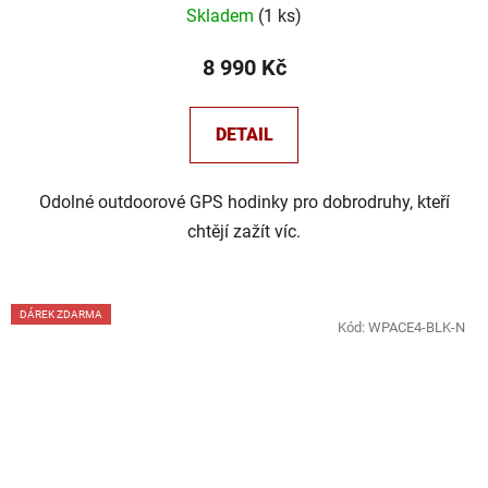
Skladem
(
1 ks
)
8 990 Kč
DETAIL
Odolné outdoorové GPS hodinky pro dobrodruhy, kteří
chtějí zažít víc.
DÁREK ZDARMA
Kód:
WPACE4-BLK-N