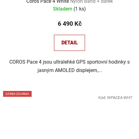
Coros Pace 4 White
Nylon Band + dárek
Skladem
(
1 ks
)
6 490 Kč
DETAIL
COROS Pace 4 jsou ultralehké GPS sportovní hodinky s
jasným AMOLED displejem,...
DÁREK ZDARMA
Kód:
WPACE4-WHT