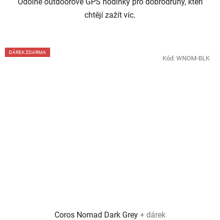
Odolné outdoorové GPS hodinky pro dobrodruhy, kteří
chtějí zažít víc.
DÁREK ZDARMA
Kód:
WNOM-BLK
Coros Nomad Dark Grey
+ dárek