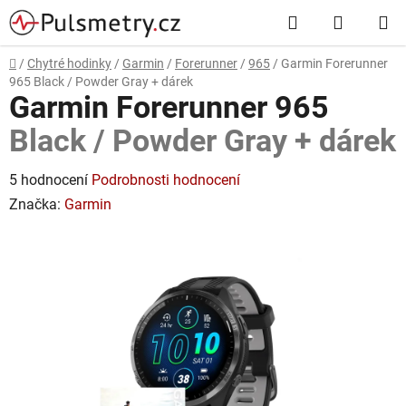
Přejít
Hledat
NÁKUP
na
obsah
KOŠÍK
Domů
/
Chytré hodinky
/
Garmin
/
Forerunner
/
965
/
Garmin Forerunner
965
Black / Powder Gray + dárek
Garmin Forerunner 965
Black / Powder Gray + dárek
Průměrné
5 hodnocení
Podrobnosti hodnocení
hodnocení
Značka:
Garmin
produktu
je
5,0
z
5
hvězdiček.