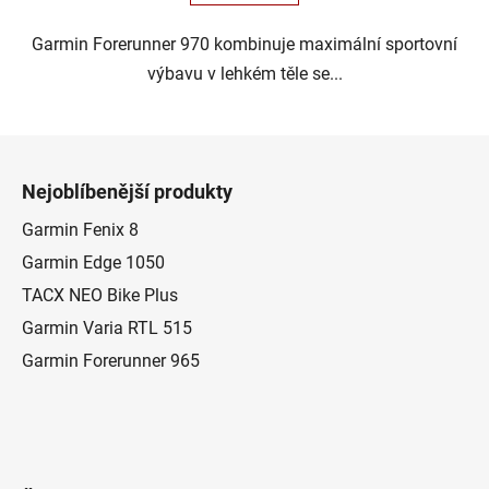
Garmin Forerunner 970 kombinuje maximální sportovní
výbavu v lehkém těle se...
Z
á
Nejoblíbenější produkty
p
a
Garmin Fenix 8
t
Garmin Edge 1050
í
TACX NEO Bike Plus
Garmin Varia RTL 515
Garmin Forerunner 965