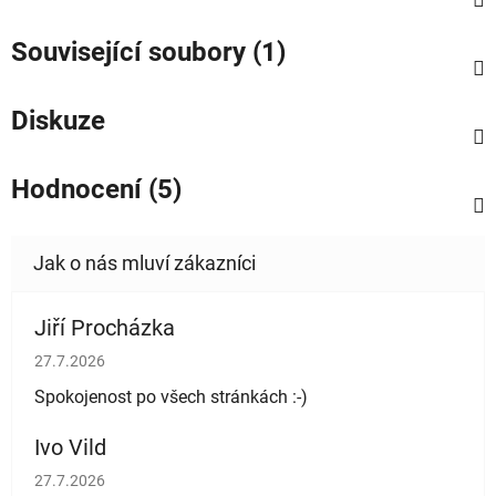
Související soubory (1)
Diskuze
Hodnocení (5)
Jiří Procházka
Hodnocení obchodu je 5 z 5 hvězdiček.
27.7.2026
Spokojenost po všech stránkách :-)
Ivo Vild
Hodnocení obchodu je 5 z 5 hvězdiček.
27.7.2026