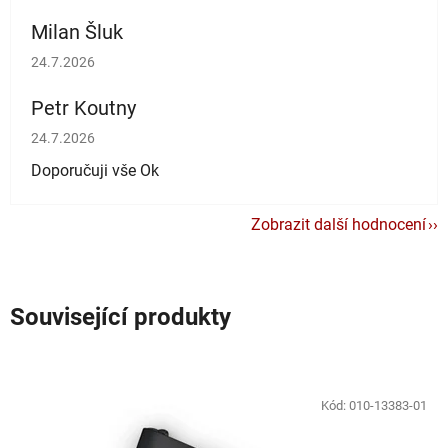
Milan Šluk
Hodnocení obchodu je 5 z 5 hvězdiček.
24.7.2026
Petr Koutny
Hodnocení obchodu je 5 z 5 hvězdiček.
24.7.2026
Doporučuji vše Ok
Zobrazit další hodnocení
Související produkty
Kód:
010-13383-01