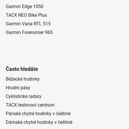
t
Garmin Edge 1050
í
TACX NEO Bike Plus
Garmin Varia RTL 515
Garmin Forerunner 965
Často hledáte
Běžecké hodinky
Hrudní pásy
Cyklistické radary
TACX testovací centrum
Pánské chytré hodinky v češtině
Dámské chytré hodinky v češtině