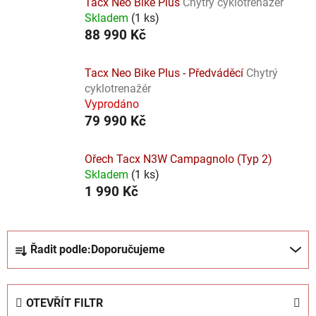
Tacx Neo Bike Plus
Chytrý cyklotrenažér
Skladem
(
1 ks
)
88 990 Kč
Tacx Neo Bike Plus - Předváděcí
Chytrý
cyklotrenažér
Vyprodáno
79 990 Kč
Ořech Tacx N3W Campagnolo (Typ 2)
Skladem
(
1 ks
)
1 990 Kč
Ř
Řadit podle:
Doporučujeme
a
z
e
OTEVŘÍT FILTR
n