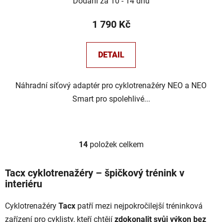
Dodání za 10 - 14 dnů
1 790 Kč
DETAIL
Náhradní síťový adaptér pro cyklotrenažéry NEO a NEO
Smart pro spolehlivé...
14
položek celkem
O
v
l
Tacx cyklotrenažéry – špičkový trénink v
á
interiéru
d
a
Cyklotrenažéry
Tacx
patří mezi nejpokročilejší tréninková
c
zařízení pro cyklisty, kteří chtějí
zdokonalit svůj výkon bez