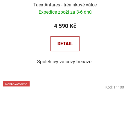
Tacx Antares - tréninkové válce
Expedice zboží za 3-6 dnů
4 590 Kč
DETAIL
Spolehlivý válcový trenažér
DÁREK ZDARMA
Kód:
T1100