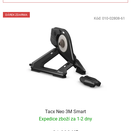
í
V
p
DÁREK ZDARMA
ý
Kód:
010-02808-61
r
p
o
i
d
s
u
p
k
r
t
o
ů
d
u
k
t
ů
Tacx Neo 3M Smart
Expedice zboží za 1-2 dny