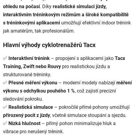
í
ohledu na počasí
. Díky
realistické simulaci jízdy,
p
interaktivním tréninkovým režimům a široké kompatibilitě
r
v
s tréninkovými aplikacemi
umožňují efektivní indoor trénink
k
jak amatérům, tak profesionálům.
y
v
Hlavní výhody cyklotrenažérů Tacx
ý
p
✅
Interaktivní trénink
– propojení s aplikacemi jako
Tacx
i
Training, Zwift nebo Rouvy
pro realistickou jízdu a
s
u
strukturované tréninky.
✅
Přesné měření výkonu
– moderní modely nabízejí
měření
výkonu s odchylkou pouhého 1 %
, což zajistí precizní
sledování pokroku.
✅
Realistická simulace
– pokročilé přímé pohony umožňují
přirozený pocit z jízdy
, včetně simulace stoupání a sjezdu.
✅
Nízká hlučnost
– přímý pohon minimalizuje hluk a
vibrace pro nerušený trénink.