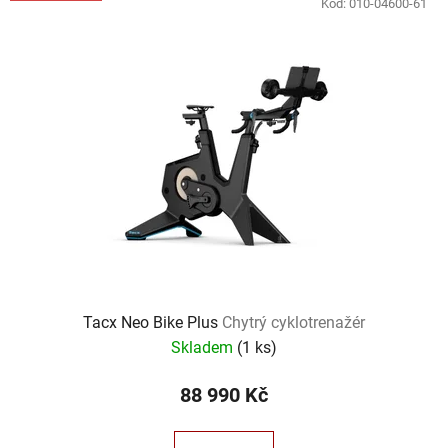
Kód:
010-04600-61
Tacx Neo Bike Plus
Chytrý cyklotrenažér
Skladem
(
1 ks
)
88 990 Kč