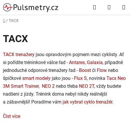
Přejít
Hledat
NÁKUP
na
obsah
KOŠÍK
Domů
/
TACX
TACX
TACX trenažery
jsou opravdovým pojmem mezi cyklisty. Ať
si pořídíte tréninkové válce řad -
Antares
,
Galaxia
, případně
jednoduché odporové trenažery řad -
Boost
či
Flow
nebo
špičkové
smart modely
jako jsou -
Flux S
, novinka
Tacx Neo
3M Smart Trainer,
NEO 2
nebo třeba
NEO 2T,
vždy budete
nadšeni z jízdy. Trénink doma nebyl nikdy reálnější
a zábavnější! Poradíme vám
jak vybrat cyklo trenažér
.
Číst více