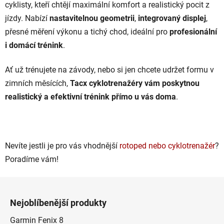
cyklisty, kteří chtějí maximální komfort a realistický pocit z
jízdy. Nabízí
nastavitelnou geometrii
,
integrovaný displej
,
přesné měření výkonu a tichý chod, ideální pro
profesionální
i domácí trénink
.
Ať už trénujete na závody, nebo si jen chcete udržet formu v
zimních měsících,
Tacx cyklotrenažéry vám poskytnou
realistický a efektivní trénink přímo u vás doma
.
Nevíte jestli je pro vás vhodnější
rotoped nebo cyklotrenažér
?
Poradíme vám!
Z
á
Nejoblíbenější produkty
p
a
Garmin Fenix 8