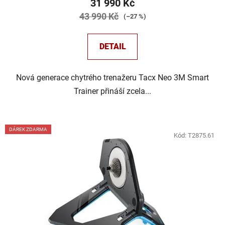
31 990 Kč
43 990 Kč
(–27 %)
DETAIL
Nová generace chytrého trenažeru Tacx Neo 3M Smart
Trainer přináší zcela...
DÁREK ZDARMA
Kód:
T2875.61