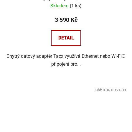
Skladem
(
1 ks
)
3 590 Kč
DETAIL
Chytrý datový adaptér Tacx využívá Ethernet nebo Wi-Fi®
připojení pro...
Kód:
010-13121-00