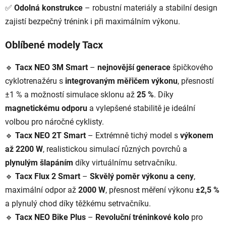
✅
Odolná konstrukce
– robustní materiály a stabilní design
zajistí bezpečný trénink i při maximálním výkonu.
Oblíbené modely Tacx
🔹
Tacx NEO 3M Smart
–
nejnovější generace
špičkového
cyklotrenažéru s
integrovaným měřičem výkonu
, přesností
±1 % a možností simulace sklonu až
25 %
. Díky
magnetickému odporu
a vylepšené stabilitě je ideální
volbou pro náročné cyklisty.
🔹
Tacx NEO 2T Smart
– Extrémně tichý model s
výkonem
až 2200 W
, realistickou simulací různých povrchů a
plynulým šlapáním
díky virtuálnímu setrvačníku.
🔹
Tacx Flux 2 Smart
–
Skvělý poměr výkonu a ceny
,
maximální odpor až
2000 W
, přesnost měření výkonu
±2,5 %
a plynulý chod díky těžkému setrvačníku.
🔹
Tacx NEO Bike Plus
–
Revoluční tréninkové kolo
pro