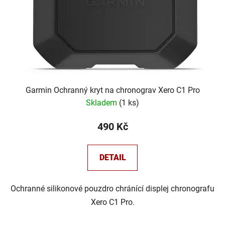
t
o
ů
d
u
k
t
ů
Garmin Ochranný kryt na chronograv Xero C1 Pro
Skladem
(
1 ks
)
490 Kč
DETAIL
Ochranné silikonové pouzdro chránící displej chronografu
Xero C1 Pro.