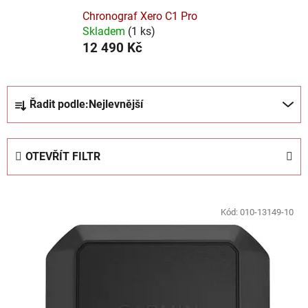
Chronograf Xero C1 Pro
Skladem
(
1 ks
)
12 490 Kč
Ř
Řadit podle:
Nejlevnější
a
z
e
OTEVŘÍT FILTR
n
í
V
p
ý
Kód:
010-13149-10
r
p
o
i
d
s
u
p
k
r