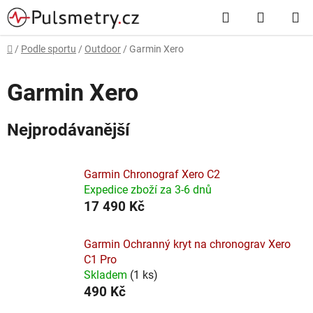
Přejít
Hledat
NÁKUP
na
obsah
KOŠÍK
Domů
/
Podle sportu
/
Outdoor
/
Garmin Xero
Garmin Xero
Nejprodávanější
Garmin Chronograf Xero C2
Expedice zboží za 3-6 dnů
17 490 Kč
Garmin Ochranný kryt na chronograv Xero
C1 Pro
Skladem
(
1 ks
)
490 Kč