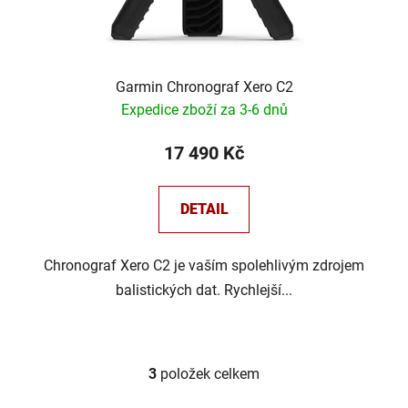
Garmin Chronograf Xero C2
Expedice zboží za 3-6 dnů
17 490 Kč
DETAIL
Chronograf Xero C2 je vaším spolehlivým zdrojem
balistických dat. Rychlejší...
3
položek celkem
O
v