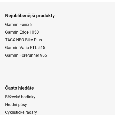
l
Z
á
á
d
Nejoblíbenější produkty
p
a
a
Garmin Fenix 8
c
t
í
Garmin Edge 1050
p
í
TACX NEO Bike Plus
r
Garmin Varia RTL 515
v
k
Garmin Forerunner 965
y
v
ý
p
i
Často hledáte
s
u
Běžecké hodinky
Hrudní pásy
Cyklistické radary