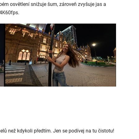
labém osvětlení snižuje šum, zároveň zvyšuje jas a
 4K60fps.
ů než kdykoli předtím. Jen se podívej na tu čistotu!