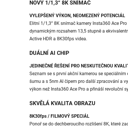
NOVÝ 1/1,3“ 8K SNÍMAČ
VYLEPŠENÝ VÝKON, NEOMEZENÝ POTENCIÁL
Elitní 1/1,3“ 8K snímač kamery Insta360 Ace Pr
dynamickým rozsahem 13,5 stupně a ekvivalentní
Active HDR a 8K30fps videa.
DUÁLNÍ AI CHIP
JEDINEČNÉ ŘEŠENÍ PRO NESKUTEČNOU KVAL
Seznam se s první akční kamerou se speciálním 
šumu a s 5nm AI čipem pro další zpracování a vy
výkon než Insta360 Ace Pro a přináší revoluční s
SKVĚLÁ KVALITA OBRAZU
8K30fps / FILMOVÝ SPECIÁL
Ponoř se do dechberoucího rozlišení 8K, které zac