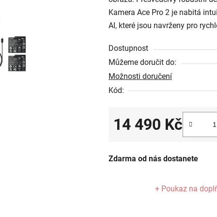
z
Kamera Ace Pro 2 je nabitá intu
5
AI, které jsou navrženy pro ryc
hvězdiček.
Dostupnost
Můžeme doručit do:
Možnosti doručení
Kód:
14 490 Kč
Měrná cena:
Zdarma od nás dostanete
+ Poukaz na dopl