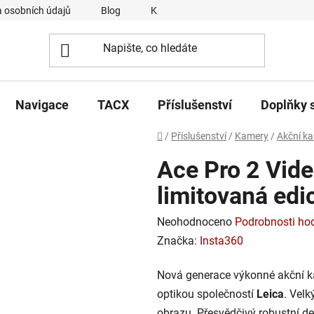
 osobních údajů
Blog
Kontakty
Napsali o nás
Navigace
TACX
Příslušenství
Doplňky 
Domů
/
Příslušenství
/
Kamery
/
Akční k
Ace Pro 2 Vid
limitovaná edi
Průměrné
Neohodnoceno
Podrobnosti ho
hodnocení
Značka:
Insta360
produktu
Nová generace výkonné akční 
je
optikou společností
Leica
. Velk
0,0
obrazu. Přesvědčivý robustní de