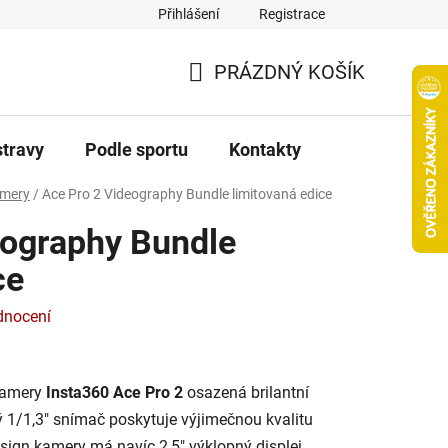
Přihlášení
Registrace
PRÁZDNÝ KOŠÍK
NÁKUPNÍ
KOŠÍK
stravy
Podle sportu
Kontakty
amery
/
Ace Pro 2 Videography Bundle limitovaná edice
eography Bundle
ce
dnocení
kamery
Insta360 Ace Pro 2
osazená brilantní
ý 1/1,3" snímač poskytuje výjimečnou kvalitu
sign kamery má navíc 2,5" výklopný displej.