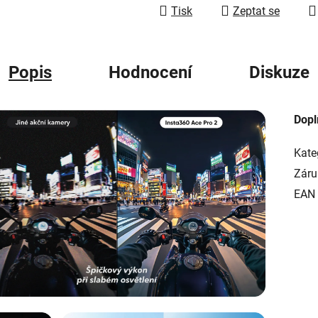
Tisk
Zeptat se
Popis
Hodnocení
Diskuze
Dopl
Kate
Záru
EAN