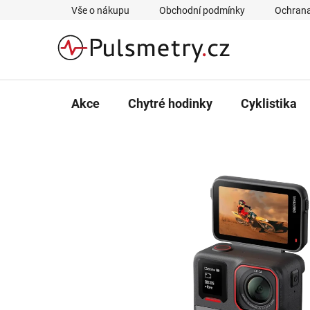
Přejít
Vše o nákupu
Obchodní podmínky
Ochrana
na
obsah
Akce
Chytré hodinky
Cyklistika