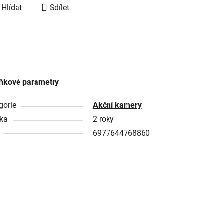
Hlídat
Sdílet
ňkové parametry
gorie
Akční kamery
ka
2 roky
6977644768860