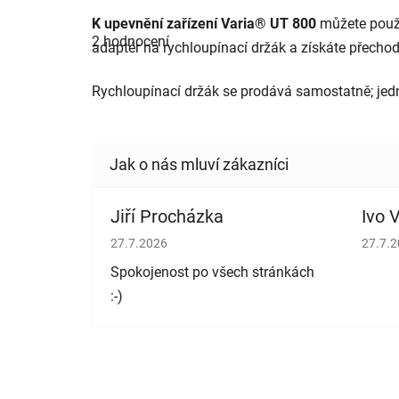
Průměrné
K upevnění zařízení Varia® UT 800
můžete použí
hodnocení
2 hodnocení
produktu
adaptér na rychloupínací držák a získáte přechod 
je
5,0
z
Rychloupínací držák se prodává samostatně; jedná
5
hvězdiček.
Jiří Procházka
Ivo V
Hodnocení obchodu je 5 z 5 hvězdiček.
Hodno
27.7.2026
27.7.
Spokojenost po všech stránkách
:-)