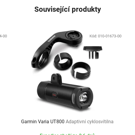
Související produkty
4-00
Kód:
010-01673-00
Garmin Varia UT800
Adaptivní cyklosvítilna