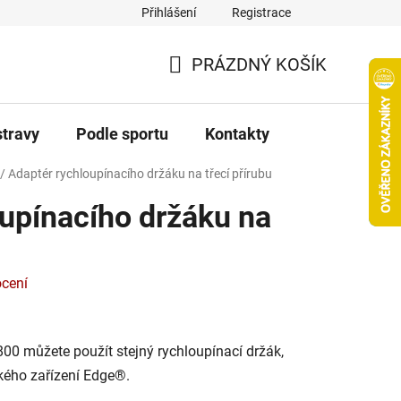
Přihlášení
Registrace
PRÁZDNÝ KOŠÍK
NÁKUPNÍ
KOŠÍK
stravy
Podle sportu
Kontakty
/
Adaptér rychloupínacího držáku na třecí přírubu
upínacího držáku na
cení
00 můžete použít stejný rychloupínací držák,
ckého zařízení Edge®.