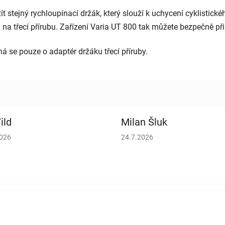
t stejný rychloupínací držák, který slouží k uchycení cyklistic
na třecí přírubu. Zařízení Varia UT 800 tak můžete bezpečně při
 se pouze o adaptér držáku třecí příruby.
ild
Milan Šluk
cení obchodu je 5 z 5 hvězdiček.
Hodnocení obchodu je 5 z 5 h
2026
24.7.2026