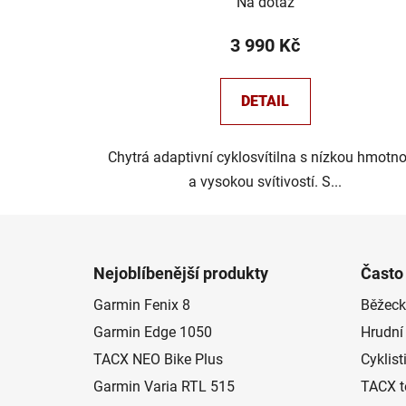
Na dotaz
3 990 Kč
DETAIL
Chytrá adaptivní cyklosvítilna s nízkou hmotno
a vysokou svítivostí. S...
Z
á
Nejoblíbenější produkty
Často
p
Garmin Fenix 8
Běžeck
a
Garmin Edge 1050
Hrudní
t
í
TACX NEO Bike Plus
Cyklist
Garmin Varia RTL 515
TACX t