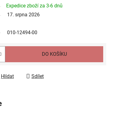
Expedice zboží za 3-6 dnů
17. srpna 2026
010-12494-00
DO KOŠÍKU
Hlídat
Sdílet
e