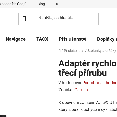
 osobních údajů
Blog
Kontakty
Napsali o nás
Navigace
TACX
Příslušenství
Doplňky 
Domů
/
Příslušenství
/
Stojánky a držáky
Adaptér rychlo
třecí přírubu
Průměrné
2 hodnocení
Podrobnosti hodno
hodnocení
Značka:
Garmin
produktu
K upevnění zařízení Varia® UT 8
je
který slouží k uchycení cyklisti
5,0