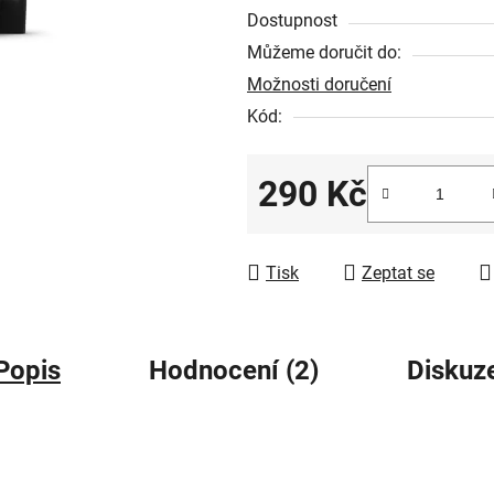
z
Dostupnost
5
Můžeme doručit do:
hvězdiček.
Možnosti doručení
Kód:
290 Kč
Měrná cena:
Tisk
Zeptat se
Popis
Hodnocení (2)
Diskuz