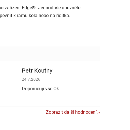
kého zařízení Edge®. Jednoduše upevněte
pevnit k rámu kola nebo na řídítka.
Petr Koutny
vězdiček.
Hodnocení obchodu je 5 z 5 hvězdiček.
24.7.2026
Doporučuji vše Ok
Zobrazit další hodnocení