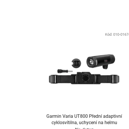
Kód:
010-0167
Garmin Varia UT800 Přední adaptivní
cyklosvítilna, uchycení na helmu