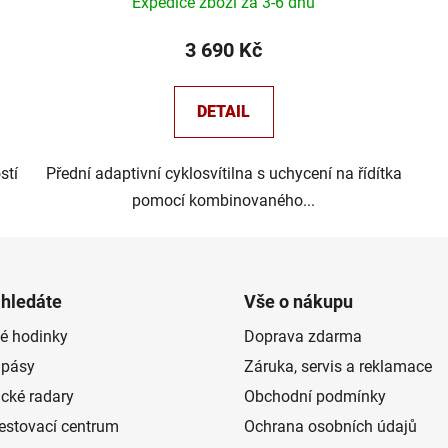
Expedice zboží za 3-6 dnů
3 690 Kč
DETAIL
stí
Přední adaptivní cyklosvítilna s uchycení na řídítka
pomocí kombinovaného...
 hledáte
Vše o nákupu
é hodinky
Doprava zdarma
 pásy
Záruka, servis a reklamace
ické radary
Obchodní podmínky
estovací centrum
Ochrana osobních údajů