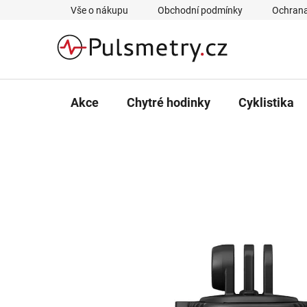
Přejít
Vše o nákupu
Obchodní podmínky
Ochrana
na
obsah
Akce
Chytré hodinky
Cyklistika