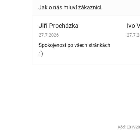
Jiří Procházka
Ivo V
Hodnocení obchodu je 5 z 5 hvězdiček.
Hodno
27.7.2026
27.7.
Spokojenost po všech stránkách
:-)
Kód:
E01V2