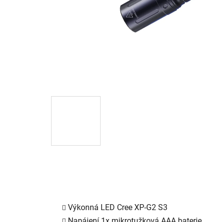
Výkonná LED Cree XP-G2 S3
Napájení 1x mikrotužková AAA baterie