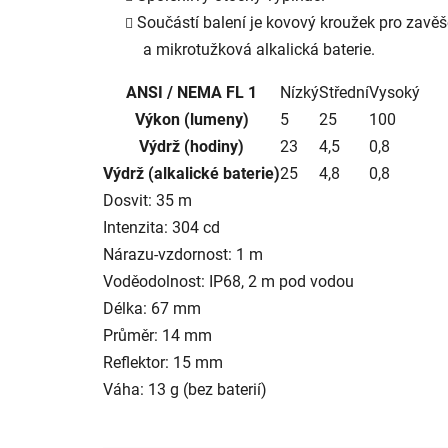
Součástí balení je kovový kroužek pro zavěše
a mikrotužková alkalická baterie.
ANSI / NEMA FL 1
Nízký
Střední
Vysoký
Výkon (lumeny)
5
25
100
Výdrž (hodiny)
23
4,5
0,8
Výdrž (alkalické baterie)
25
4,8
0,8
Dosvit: 35 m
Intenzita: 304 cd
Nárazu-vzdornost: 1 m
Voděodolnost: IP68, 2 m pod vodou
Délka: 67 mm
Průměr: 14 mm
Reflektor: 15 mm
Váha: 13 g (bez baterií)