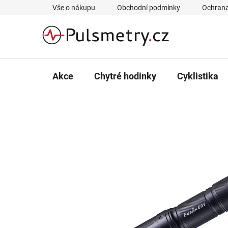
Přejít
Vše o nákupu
Obchodní podmínky
Ochrana
na
obsah
Akce
Chytré hodinky
Cyklistika