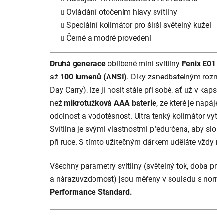
Ovládání otočením hlavy svítilny
Speciální kolimátor pro širší světelný kužel
Černé a modré provedení
Druhá generace
oblíbené mini svítilny
Fenix E01
až
100 lumenů (ANSI)
. Díky zanedbatelným roz
Day Carry), lze ji nosit stále při sobě, ať už v kap
než
mikrotužková AAA baterie
, ze které je nap
odolnost a vodotěsnost. Ultra tenký kolimátor vyt
Svítilna je svými vlastnostmi předurčena, aby slou
při ruce. S tímto užitečným dárkem uděláte vždy 
Všechny parametry svítilny (světelný tok, doba pr
a nárazuvzdornost) jsou měřeny v souladu s no
Performance Standard.