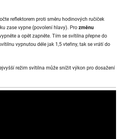
otočte reflektorem proti směru hodinových ručiček
u zase vypne (povolení hlavy). Pro
změnu
 vypněte a opět zapněte. Tím se svítilna přepne do
tilnu vypnutou déle jak 1,5 vteřiny, tak se vrátí do
ejvyšší režim svítilna může snížit výkon pro dosažení