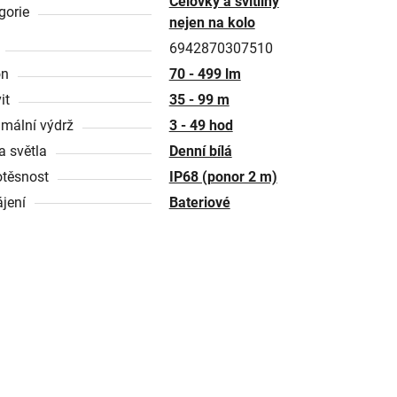
Čelovky a svítilny
gorie
nejen na kolo
6942870307510
on
70 - 499 lm
it
35 - 99 m
mální výdrž
3 - 49 hod
a světla
Denní bílá
těsnost
IP68 (ponor 2 m)
jení
Bateriové