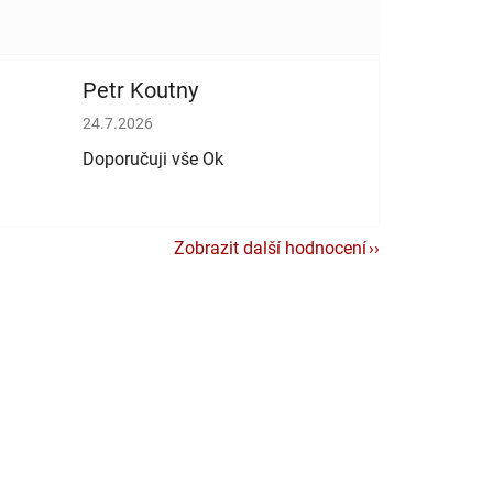
Petr Koutny
vězdiček.
Hodnocení obchodu je 5 z 5 hvězdiček.
24.7.2026
Doporučuji vše Ok
Zobrazit další hodnocení