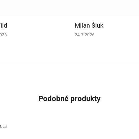
ild
Milan Šluk
cení obchodu je 5 z 5 hvězdiček.
Hodnocení obchodu je 5 z 5 h
2026
24.7.2026
Podobné produkty
0BLU