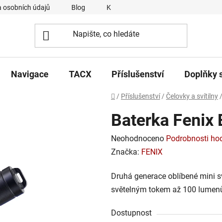
 osobních údajů
Blog
Kontakty
Napsali o nás
Navigace
TACX
Příslušenství
Doplňky 
Domů
/
Příslušenství
/
Čelovky a svítilny
Baterka Fenix 
Průměrné
Neohodnoceno
Podrobnosti ho
hodnocení
Značka:
FENIX
produktu
Druhá generace oblíbené mini sv
je
světelným tokem až 100 lumenů
0,0
z
Dostupnost
5