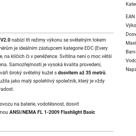
Kate
EAN
Výk
Dosv
 V2.0
nabízí tři režimy výkonu se světelným tokem
Maxi
měrům je ideálním zástupcem kategorie EDC (Every
Barv
se, na klíčích či v peněžence. Svítilna není o moc větší
Vodo
ájena. Samozřejmostí je vysoká kvalita provedení,
Napá
váří široký světelný kužel s
dosvitem až 35 metrů
.
žila jako malý spolehlivý společník, který je vždy
radost.
ovozu na baterie, vodotěsnost, dosvit
rmou
ANSI/NEMA FL 1-2009 Flashlight Basic