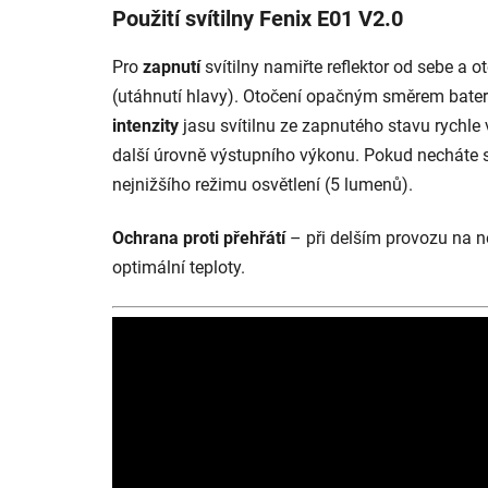
Použití svítilny Fenix E01 V2.0
Pro
zapnutí
svítilny namiřte reflektor od sebe a 
(utáhnutí hlavy). Otočení opačným směrem baterk
intenzity
jasu svítilnu ze zapnutého stavu rychle
další úrovně výstupního výkonu. Pokud necháte sví
nejnižšího režimu osvětlení (5 lumenů).
Ochrana proti přehřátí
– při delším provozu na n
optimální teploty.