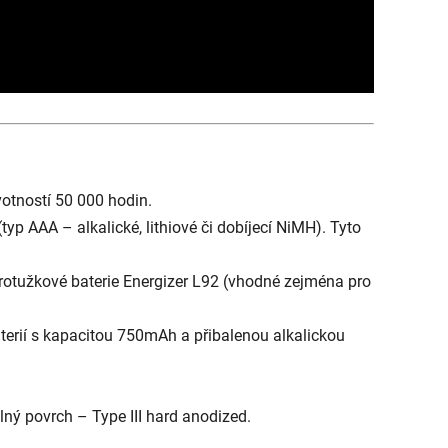
otností 50 000 hodin.
yp AAA – alkalické, lithiové či dobíjecí NiMH). Tyto
krotužkové baterie Energizer L92 (vhodné zejména pro
terií s kapacitou 750mAh a přibalenou alkalickou
lný povrch – Type III hard anodized.