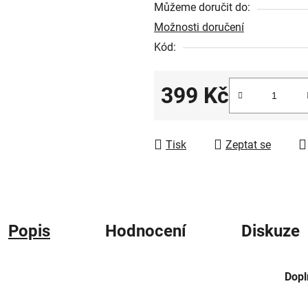
Můžeme doručit do:
hvězdiček.
Možnosti doručení
Kód:
399 Kč
Měrná cena:
Tisk
Zeptat se
Popis
Hodnocení
Diskuze
Dopl