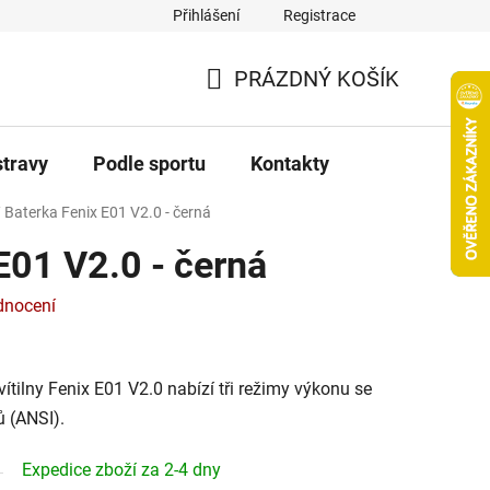
Přihlášení
Registrace
PRÁZDNÝ KOŠÍK
NÁKUPNÍ
KOŠÍK
stravy
Podle sportu
Kontakty
/
Baterka Fenix E01 V2.0 - černá
E01 V2.0 - černá
dnocení
ítilny Fenix E01 V2.0 nabízí tři režimy výkonu se
 (ANSI).
Expedice zboží za 2-4 dny