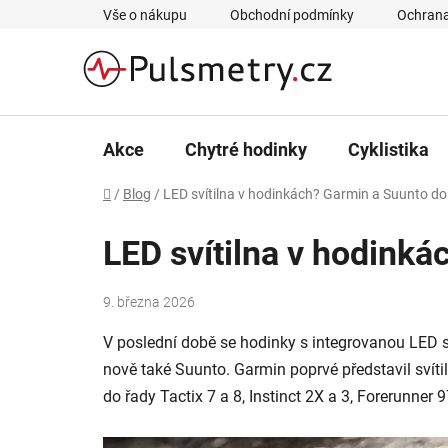
Přejít
Vše o nákupu
Obchodní podmínky
Ochrana
na
obsah
Akce
Chytré hodinky
Cyklistika
Domů
/
Blog
/
LED svítilna v hodinkách? Garmin a Suunto dok
LED svítilna v hodinká
9. března 2026
V poslední době se hodinky s integrovanou LED s
nově také Suunto. Garmin poprvé představil svít
do řady Tactix 7 a 8, Instinct 2X a 3, Forerunner