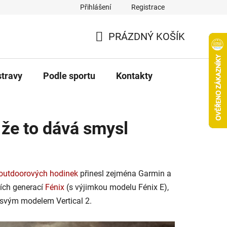
Přihlášení
Registrace
PRÁZDNÝ KOŠÍK
NÁKUPNÍ
KOŠÍK
stravy
Podle sportu
Kontakty
 že to dává smysl
outdoorových hodinek
přinesl zejména Garmin a
lších generací
Fénix
(s výjimkou modelu Fénix E),
e svým modelem Vertical 2.