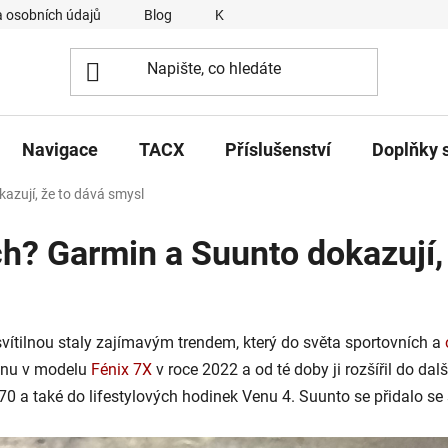
 osobních údajů
Blog
Kontakty
Napsali o nás
Navigace
TACX
Příslušenství
Doplňky 
azují, že to dává smysl
ch? Garmin a Suunto dokazují,
vítilnou staly zajímavým trendem, který do světa sportovních a
ilnu v modelu
Fénix 7X
v roce 2022 a od té doby ji rozšířil do da
 970 a také do lifestylových hodinek Venu 4. Suunto se přidalo s