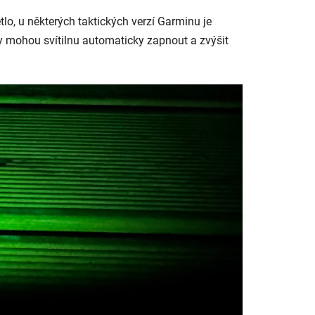
tlo, u některých taktických verzí Garminu je
y mohou svítilnu automaticky zapnout a zvýšit