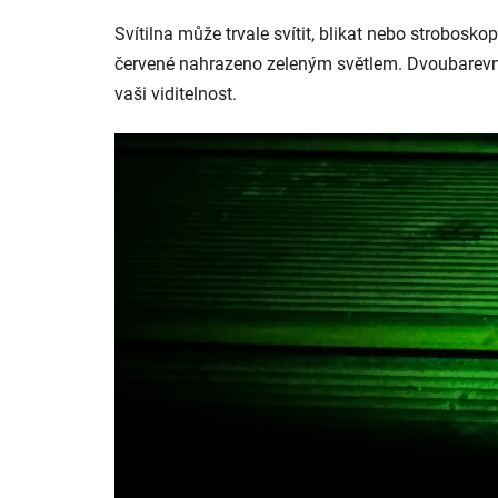
Svítilna může trvale svítit, blikat nebo strobosk
červené nahrazeno zeleným světlem. Dvoubarevné 
vaši viditelnost.