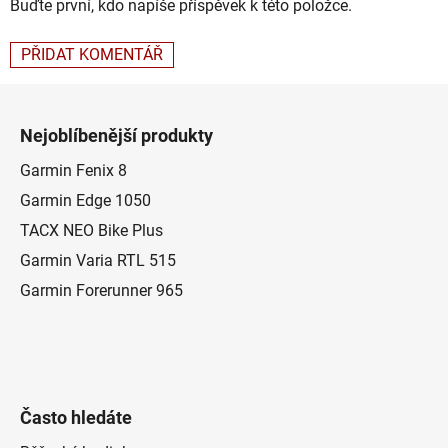
Buďte první, kdo napíše příspěvek k této položce.
PŘIDAT KOMENTÁŘ
Z
á
Nejoblíbenější produkty
p
a
Garmin Fenix 8
t
Garmin Edge 1050
í
TACX NEO Bike Plus
Garmin Varia RTL 515
Garmin Forerunner 965
Často hledáte