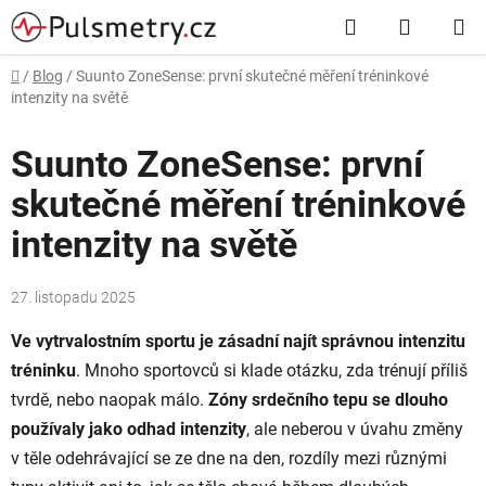
Přejít
Hledat
NÁKUP
na
obsah
KOŠÍK
Domů
/
Blog
/
Suunto ZoneSense: první skutečné měření tréninkové
intenzity na světě
Suunto ZoneSense: první
skutečné měření tréninkové
intenzity na světě
27. listopadu 2025
Ve vytrvalostním sportu je zásadní najít správnou intenzitu
tréninku
. Mnoho sportovců si klade otázku, zda trénují příliš
tvrdě, nebo naopak málo.
Zóny srdečního tepu se dlouho
používaly jako odhad intenzity
, ale neberou v úvahu změny
v těle odehrávající se ze dne na den, rozdíly mezi různými