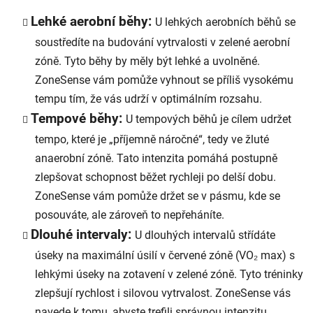
Lehké aerobní běhy:
U lehkých aerobních běhů se
soustředíte na budování vytrvalosti v zelené aerobní
zóně. Tyto běhy by měly být lehké a uvolněné.
ZoneSense vám
pomůže
vyhnout se příliš vysokému
tempu tím, že vás udrží v optimálním rozsahu.
Tempové běhy:
U tempových běhů je cílem udržet
tempo, které je „příjemně náročné“, tedy ve žluté
anaerobní zóně. Tato intenzita pomáhá postupně
zlepšovat schopnost běžet rychleji po delší dobu.
ZoneSense vám pomůže držet se v pásmu, kde se
posouváte, ale zároveň to nepřeháníte.
Dlouhé intervaly:
U dlouhých intervalů střídáte
úseky na maximální úsilí v červené zóně (VO₂ max) s
lehkými úseky na zotavení v zelené zóně. Tyto tréninky
zlepšují rychlost i silovou vytrvalost. ZoneSense vás
navede k tomu, abyste trefili správnou intenzitu.