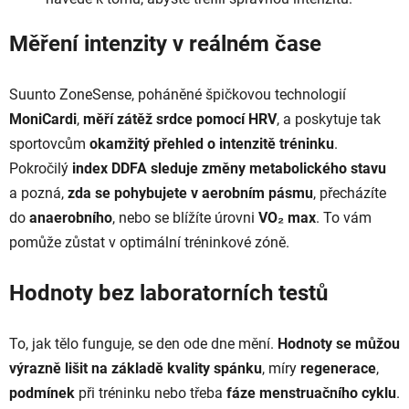
Měření intenzity v reálném čase
Suunto ZoneSense, poháněné špičkovou technologií
MoniCardi
,
měří zátěž srdce pomocí HRV
, a poskytuje tak
sportovcům
okamžitý přehled o intenzitě tréninku
.
Pokročilý
index DDFA
sleduje změny metabolického stavu
a pozná,
zda se pohybujete v aerobním pásmu
, přecházíte
do
anaerobního
, nebo se blížíte úrovni
VO₂ max
. To vám
pomůže zůstat v optimální tréninkové zóně.
Hodnoty bez laboratorních testů
To, jak tělo funguje, se den ode dne mění.
Hodnoty se můžou
výrazně lišit na základě kvality spánku
, míry
regenerace
,
podmínek
při tréninku nebo třeba
fáze menstruačního cyklu
.