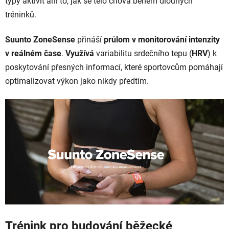
typy aktivit ani to, jak se tělo chová během dlouhých
tréninků.
Suunto ZoneSense
přináší
průlom v monitorování intenzity
v reálném čase
.
Využívá
variabilitu srdečního tepu (
HRV
) k
poskytování přesných informací, které sportovcům pomáhají
optimalizovat výkon jako nikdy předtím.
Trénink pro budování běžecké