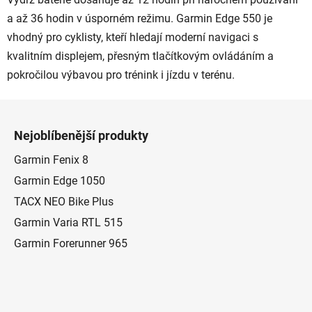
a až 36 hodin v úsporném režimu. Garmin Edge 550 je
vhodný pro cyklisty, kteří hledají moderní navigaci s
kvalitním displejem, přesným tlačítkovým ovládáním a
pokročilou výbavou pro trénink i jízdu v terénu.
Z
á
Nejoblíbenější produkty
p
a
Garmin Fenix 8
t
Garmin Edge 1050
í
TACX NEO Bike Plus
Garmin Varia RTL 515
Garmin Forerunner 965