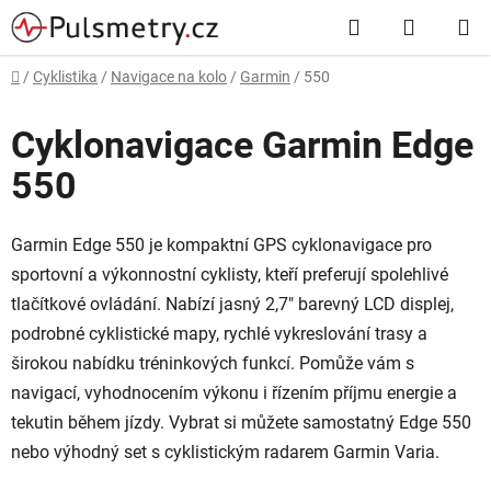
Přejít
Hledat
NÁKUP
na
obsah
KOŠÍK
Domů
/
Cyklistika
/
Navigace na kolo
/
Garmin
/
550
Cyklonavigace Garmin Edge
550
Garmin Edge 550 je kompaktní GPS cyklonavigace pro
sportovní a výkonnostní cyklisty, kteří preferují spolehlivé
tlačítkové ovládání. Nabízí jasný 2,7" barevný LCD displej,
podrobné cyklistické mapy, rychlé vykreslování trasy a
širokou nabídku tréninkových funkcí. Pomůže vám s
navigací, vyhodnocením výkonu i řízením příjmu energie a
tekutin během jízdy. Vybrat si můžete samostatný Edge 550
nebo výhodný set s cyklistickým radarem Garmin Varia.