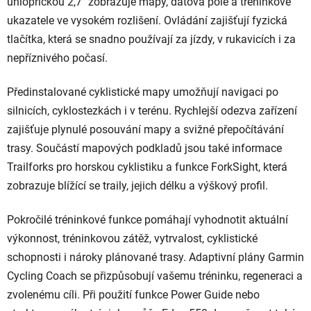
úhlopříčkou 2,7" zobrazuje mapy, datová pole a tréninkové
v
ukazatele ve vysokém rozlišení. Ovládání zajišťují fyzická
k
tlačítka, která se snadno používají za jízdy, v rukavicích i za
y
v
nepříznivého počasí.
ý
p
Předinstalované cyklistické mapy umožňují navigaci po
i
silnicích, cyklostezkách i v terénu. Rychlejší odezva zařízení
s
zajišťuje plynulé posouvání mapy a svižné přepočítávání
u
trasy. Součástí mapových podkladů jsou také informace
Trailforks pro horskou cyklistiku a funkce ForkSight, která
zobrazuje blížící se traily, jejich délku a výškový profil.
Pokročilé tréninkové funkce pomáhají vyhodnotit aktuální
výkonnost, tréninkovou zátěž, vytrvalost, cyklistické
schopnosti i nároky plánované trasy. Adaptivní plány Garmin
Cycling Coach se přizpůsobují vašemu tréninku, regeneraci a
zvolenému cíli. Při použití funkce Power Guide nebo