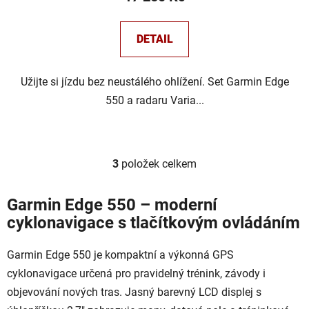
DETAIL
Užijte si jízdu bez neustálého ohlížení. Set Garmin Edge
550 a radaru Varia...
3
položek celkem
O
v
l
Garmin Edge 550 – moderní
á
cyklonavigace s tlačítkovým ovládáním
d
a
Garmin Edge 550 je kompaktní a výkonná GPS
c
cyklonavigace určená pro pravidelný trénink, závody i
í
p
objevování nových tras. Jasný barevný LCD displej s
r