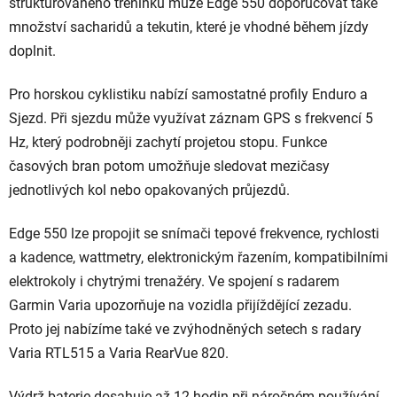
strukturovaného tréninku může Edge 550 doporučovat také
množství sacharidů a tekutin, které je vhodné během jízdy
doplnit.
Pro horskou cyklistiku nabízí samostatné profily Enduro a
Sjezd. Při sjezdu může využívat záznam GPS s frekvencí 5
Hz, který podrobněji zachytí projetou stopu. Funkce
časových bran potom umožňuje sledovat mezičasy
jednotlivých kol nebo opakovaných průjezdů.
Edge 550 lze propojit se snímači tepové frekvence, rychlosti
a kadence, wattmetry, elektronickým řazením, kompatibilními
elektrokoly i chytrými trenažéry. Ve spojení s radarem
Garmin Varia upozorňuje na vozidla přijíždějící zezadu.
Proto jej nabízíme také ve zvýhodněných setech s radary
Varia RTL515 a Varia RearVue 820.
Výdrž baterie dosahuje až 12 hodin při náročném používání