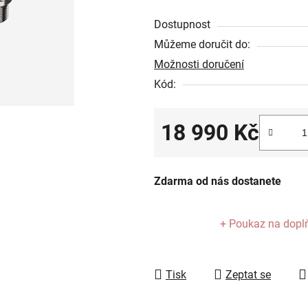
hvězdiček.
Dostupnost
Můžeme doručit do:
Možnosti doručení
Kód:
18 990 Kč
Měrná cena:
Zdarma od nás dostanete
+ Poukaz na dopl
Tisk
Zeptat se