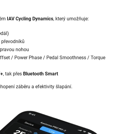
tém
IAV Cycling Dynamics
, který umožňuje:
edál)
h převodníků
 pravou nohou
Offset / Power Phase / Pedal Smoothness / Torque
+
, tak přes
Bluetooth Smart
opení záběru a efektivity šlapání.