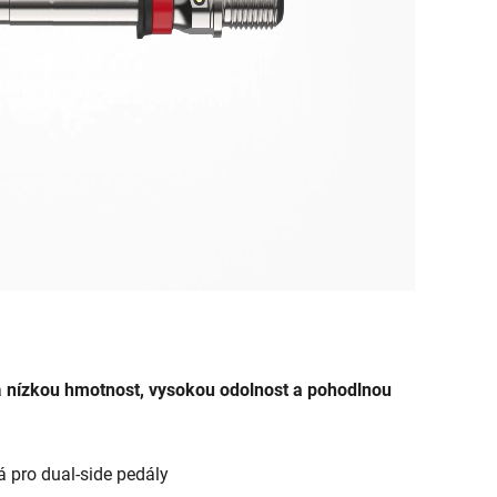
a
nízkou hmotnost, vysokou odolnost a pohodlnou
á pro dual-side pedály