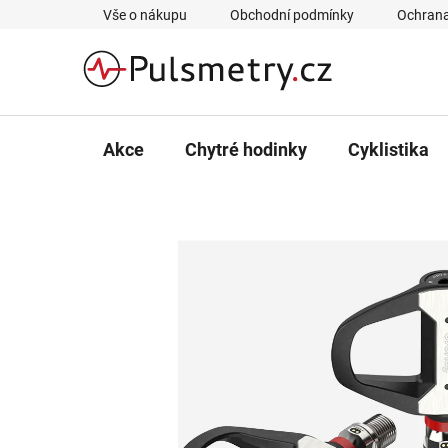
Přejít
Vše o nákupu
Obchodní podmínky
Ochrana
na
obsah
Akce
Chytré hodinky
Cyklistika