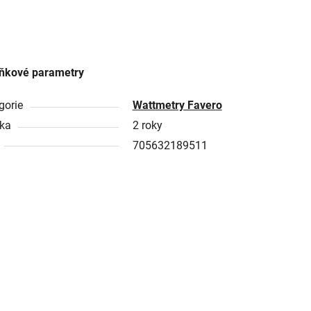
ňkové parametry
gorie
Wattmetry Favero
ka
2 roky
705632189511