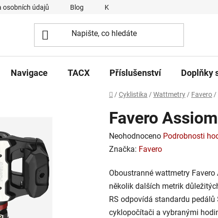
 osobních údajů
Blog
Kontakty
Napsali o nás
Navigace
TACX
Příslušenství
Doplňky 
Domů
/
Cyklistika
/
Wattmetry
/
Favero
/
Favero Assio
Průměrné
Neohodnoceno
Podrobnosti ho
hodnocení
Značka:
Favero
produktu
Oboustranné wattmetry Favero A
je
několik dalších metrik důležitýc
0,0
RS odpovídá standardu pedálů 
z
cyklopočítači a vybranými hod
5