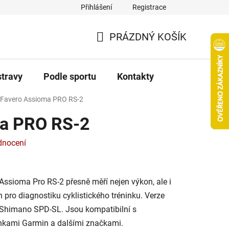
Přihlášení
Registrace
PRÁZDNÝ KOŠÍK
NÁKUPNÍ
KOŠÍK
stravy
Podle sportu
Kontakty
Favero Assioma PRO RS-2
ma PRO RS-2
dnocení
ssioma Pro RS-2 přesně měří nejen výkon, ale i
h pro diagnostiku cyklistického tréninku. Verze
Shimano SPD-SL. Jsou kompatibilní s
inkami Garmin a dalšími značkami.