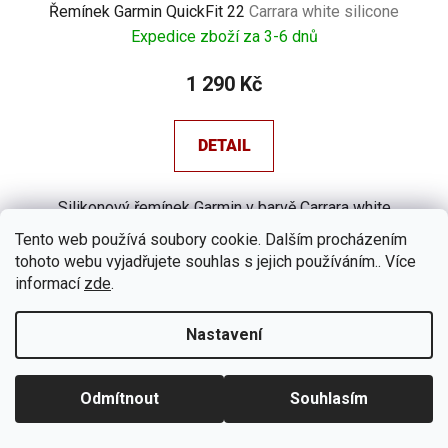
Řemínek Garmin QuickFit 22
Carrara white silicone
Expedice zboží za 3-6 dnů
1 290 Kč
DETAIL
Silikonový řemínek Garmin v barvě Carrara white
silicone se systémem...
Tento web používá soubory cookie. Dalším procházením
tohoto webu vyjadřujete souhlas s jejich používáním.. Více
informací
zde
.
Kód:
010-12740-03
Nastavení
Odmítnout
Souhlasím