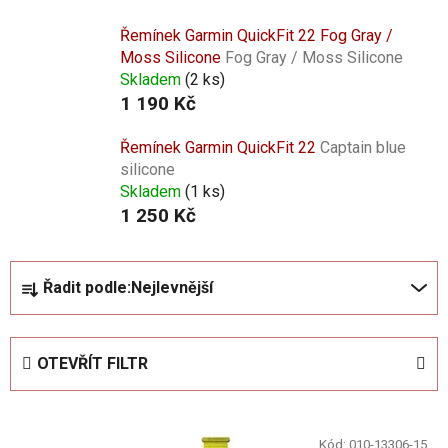
Řemínek Garmin QuickFit 22 Fog Gray /
Moss Silicone
Fog Gray / Moss Silicone
Skladem
(
2 ks
)
1 190 Kč
Řemínek Garmin QuickFit 22
Captain blue
silicone
Skladem
(
1 ks
)
1 250 Kč
Ř
Řadit podle:
Nejlevnější
a
z
e
OTEVŘÍT FILTR
n
í
V
p
Kód:
010-13306-15