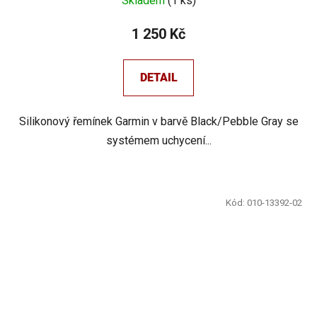
Skladem
(
1 ks
)
1 250 Kč
DETAIL
Silikonový řemínek Garmin v barvě Black/Pebble Gray se
systémem uchycení...
Kód:
010-13392-02