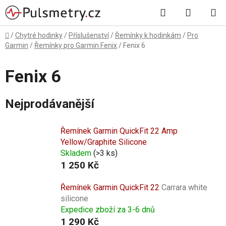
Přejít
Hledat
NÁKUP
na
obsah
KOŠÍK
Domů
/
Chytré hodinky
/
Příslušenství
/
Řemínky k hodinkám
/
Pro
Garmin
/
Řemínky pro Garmin Fenix
/
Fenix 6
Fenix 6
Nejprodávanější
Řemínek Garmin QuickFit 22 Amp
Yellow/Graphite Silicone
Skladem
(
>3 ks
)
1 250 Kč
Řemínek Garmin QuickFit 22
Carrara white
silicone
Expedice zboží za 3-6 dnů
1 290 Kč