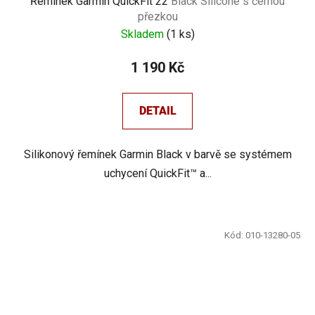
Řemínek Garmin QuickFit 22
Black Silicone s černou
přezkou
Skladem
(
1 ks
)
1 190 Kč
DETAIL
Silikonový řemínek Garmin Black v barvě se systémem
uchycení QuickFit™ a...
Kód:
010-13280-05