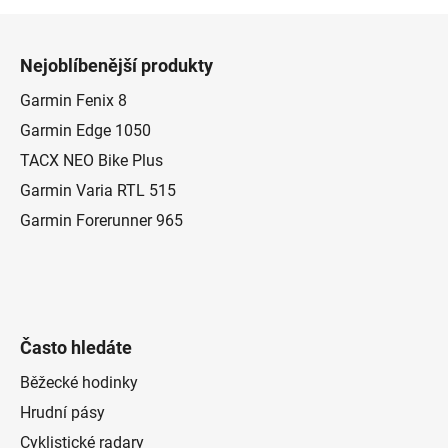
Z
á
Nejoblíbenější produkty
p
a
Garmin Fenix 8
t
Garmin Edge 1050
í
TACX NEO Bike Plus
Garmin Varia RTL 515
Garmin Forerunner 965
Často hledáte
Běžecké hodinky
Hrudní pásy
Cyklistické radary