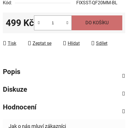
Kód:
FIXSST-QF20MM-BL
499 Kč
DO KOŠÍKU
Měrná cena:
Tisk
Zeptat se
Hlídat
Sdílet
Popis
Diskuze
Hodnocení