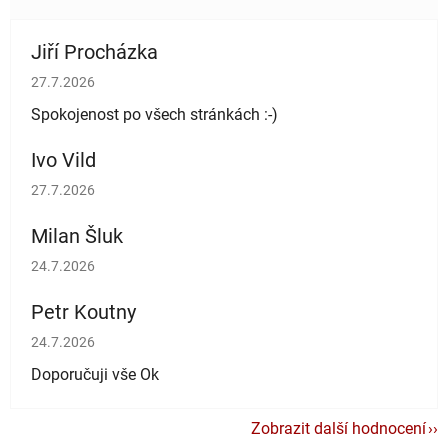
Jiří Procházka
Hodnocení obchodu je 5 z 5 hvězdiček.
27.7.2026
Spokojenost po všech stránkách :-)
Ivo Vild
Hodnocení obchodu je 5 z 5 hvězdiček.
27.7.2026
Milan Šluk
Hodnocení obchodu je 5 z 5 hvězdiček.
24.7.2026
Petr Koutny
Hodnocení obchodu je 5 z 5 hvězdiček.
24.7.2026
Doporučuji vše Ok
Zobrazit další hodnocení