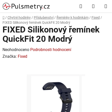
Přejít
Hledat
NÁKUP
na
obsah
KOŠÍK
Domů
/
Chytré hodinky
/
Příslušenství
/
Řemínky k hodinkám
/
Fixed
/
FIXED Silikonový řemínek QuickFit 20 Modrý
FIXED Silikonový řemínek
QuickFit 20 Modrý
Průměrné
Neohodnoceno
Podrobnosti hodnocení
hodnocení
Značka:
Fixed
produktu
je
0,0
z
5
hvězdiček.