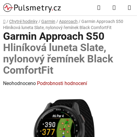
Přejít
Hledat
NÁKUP
na
obsah
KOŠÍK
Domů
/
Chytré hodinky
/
Garmin
/
Approach
/
Garmin Approach S50
Hliníková luneta Slate, nylonový řemínek Black ComfortFit
Garmin Approach S50
Hliníková luneta Slate,
nylonový řemínek Black
ComfortFit
Průměrné
Neohodnoceno
Podrobnosti hodnocení
hodnocení
produktu
je
0,0
z
5