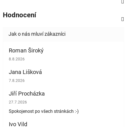
Hodnocení
Roman Široký
Hodnocení obchodu je 5 z 5 hvězdiček.
8.8.2026
Jana Lišková
Hodnocení obchodu je 5 z 5 hvězdiček.
7.8.2026
Jiří Procházka
Hodnocení obchodu je 5 z 5 hvězdiček.
27.7.2026
Spokojenost po všech stránkách :-)
Ivo Vild