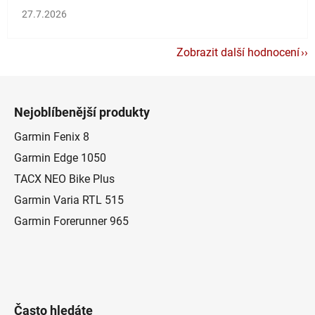
Hodnocení obchodu je 5 z 5 hvězdiček.
27.7.2026
Zobrazit další hodnocení
Z
á
Nejoblíbenější produkty
p
a
Garmin Fenix 8
t
Garmin Edge 1050
í
TACX NEO Bike Plus
Garmin Varia RTL 515
Garmin Forerunner 965
Často hledáte