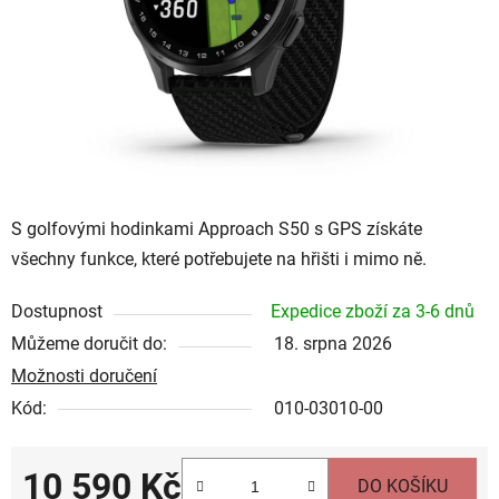
hvězdiček.
S golfovými hodinkami Approach S50 s GPS získáte
všechny funkce, které potřebujete na hřišti i mimo ně.
Dostupnost
Expedice zboží za 3-6 dnů
Můžeme doručit do:
18. srpna 2026
Možnosti doručení
Kód:
010-03010-00
10 590 Kč
DO KOŠÍKU