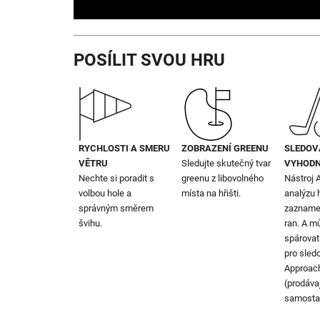
POSÍLIT SVOU HRU
RYCHLOSTI A SMERU
ZOBRAZENÍ GREENU
SLEDOV
VĚTRU
Sledujte skutečný tvar
VYHODN
Nechte si poradit s
greenu z libovolného
Nástroj 
volbou hole a
místa na hřišti.
analýzu 
správným směrem
zazname
švihu.
ran. A m
spárovat
pro sledo
Approac
(prodávaj
samosta