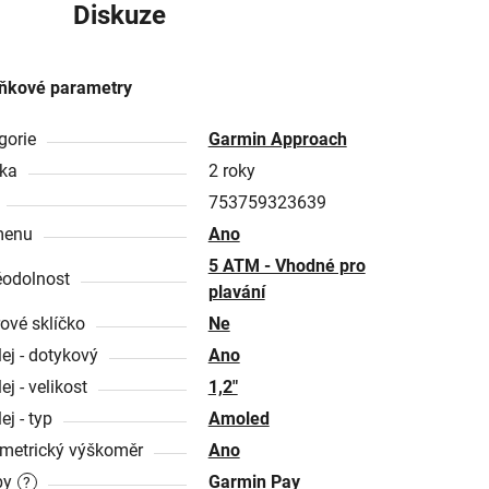
Diskuze
ňkové parametry
gorie
Garmin Approach
ka
2 roky
753759323639
menu
Ano
5 ATM - Vhodné pro
odolnost
plavání
rové sklíčko
Ne
lej - dotykový
Ano
ej - velikost
1,2"
ej - typ
Amoled
metrický výškoměr
Ano
by
Garmin Pay
?