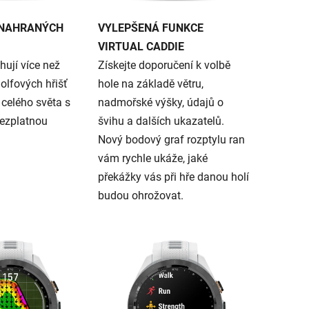
DNAHRANÝCH
VYLEPŠENÁ FUNKCE
VIRTUAL CADDIE
ují více než
Získejte doporučení k volbě
olfových hřišť
hole na základě větru,
celého světa s
nadmořské výšky, údajů o
bezplatnou
švihu a dalších ukazatelů.
Nový bodový graf rozptylu ran
vám rychle ukáže, jaké
překážky vás při hře danou holí
budou ohrožovat.