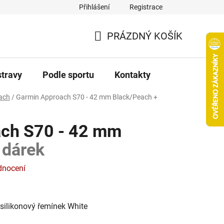
Přihlášení
Registrace
PRÁZDNÝ KOŠÍK
NÁKUPNÍ
KOŠÍK
stravy
Podle sportu
Kontakty
ach
/
Garmin Approach S70 - 42 mm
Black/Peach +
ach S70 - 42 mm
 dárek
dnocení
silikonový řemínek White