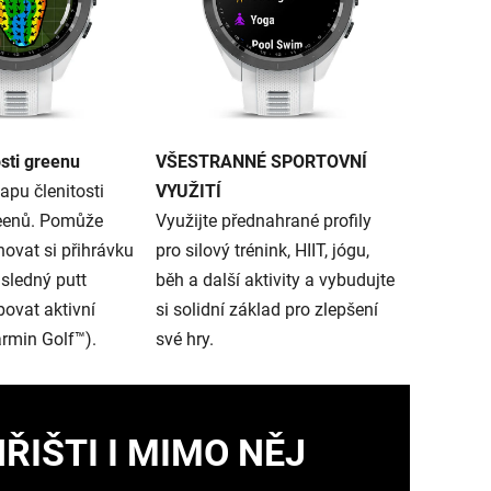
osti greenu
VŠESTRANNÉ SPORTOVNÍ
pu členitosti
VYUŽITÍ
eenů. Pomůže
Využijte přednahrané profily
ovat si přihrávku
pro silový trénink, HIIT, jógu,
sledný putt
běh a další aktivity a vybudujte
bovat aktivní
si solidní základ pro zlepšení
rmin Golf™).
své hry.
ŘIŠTI I MIMO NĚJ