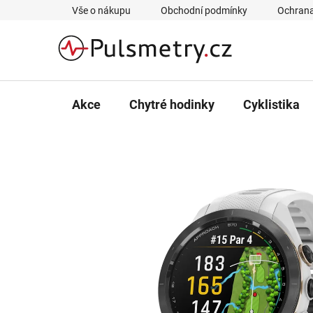
Přejít
Vše o nákupu
Obchodní podmínky
Ochrana
na
obsah
Akce
Chytré hodinky
Cyklistika