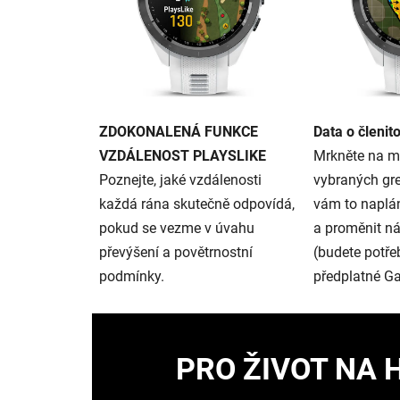
ZDOKONALENÁ FUNKCE
Data o členit
VZDÁLENOST PLAYSLIKE
Mrkněte na ma
Poznejte, jaké vzdálenosti
vybraných gr
každá rána skutečně odpovídá,
vám to naplán
pokud se vezme v úvahu
a proměnit ná
převýšení a povětrnostní
(budete potře
podmínky.
předplatné Ga
PRO ŽIVOT NA H