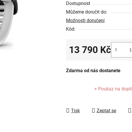
Dostupnost
z
Můžeme doručit do:
5
Možnosti doručení
hvězdiček.
Kód:
13 790 Kč
Měrná cena:
Zdarma od nás dostanete
+ Poukaz na dopl
Tisk
Zeptat se