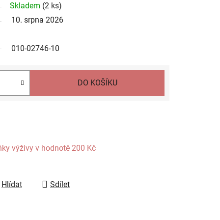
Skladem
(
2 ks
)
10. srpna 2026
010-02746-10
DO KOŠÍKU
ňky výživy
v hodnotě 200 Kč
Hlídat
Sdílet