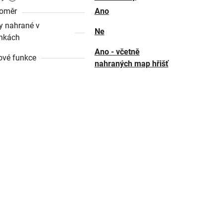
oměr
Ano
 nahrané v
Ne
nkách
Ano - včetně
ové funkce
nahraných map hřišť