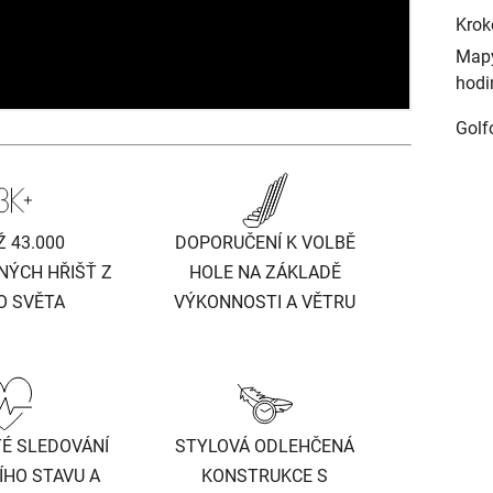
Krok
Mapy
hodi
Golf
Ž 43.000
DOPORUČENÍ K VOLBĚ
ÝCH HŘIŠŤ Z
HOLE NA ZÁKLADĚ
O SVĚTA
VÝKONNOSTI A VĚTRU
É SLEDOVÁNÍ
STYLOVÁ ODLEHČENÁ
HO STAVU A
KONSTRUKCE S