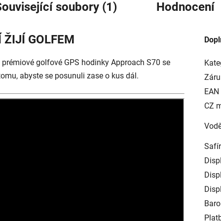
ouvisející soubory (1)
Hodnocení
 ŽIJÍ GOLFEM
Dopl
yto prémiové golfové GPS hodinky Approach S70 se
Kate
omu, abyste se posunuli zase o kus dál.
Záru
EAN
CZ 
Vodě
Safí
Disp
Displ
Displ
Baro
Plat