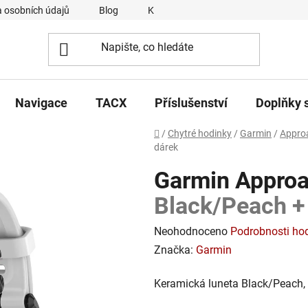
 osobních údajů
Blog
Kontakty
Napsali o nás
Navigace
TACX
Příslušenství
Doplňky 
Domů
/
Chytré hodinky
/
Garmin
/
Appro
dárek
Garmin Appro
Black/Peach +
Průměrné
Neohodnoceno
Podrobnosti ho
hodnocení
Značka:
Garmin
produktu
Keramická luneta Black/Peach, 
je
0,0