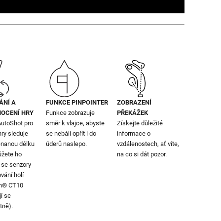
ÁNÍ A
FUNKCE PINPOINTER
ZOBRAZENÍ
OCENÍ HRY
Funkce zobrazuje
PŘEKÁŽEK
AutoShot pro
směr k vlajce, abyste
Získejte důležité
hry sleduje
se nebáli opřít i do
informace o
nanou délku
úderů naslepo.
vzdálenostech, ať víte,
ůžete ho
na co si dát pozor.
 se senzory
vání holí
h® CT10
í se
tně).