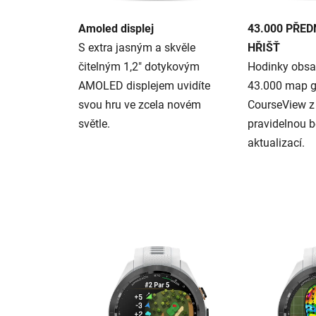
Amoled displej
43.000 PŘE
S extra jasným a skvěle
HŘIŠŤ
čitelným 1,2″ dotykovým
Hodinky obsah
AMOLED displejem uvidíte
43.000 map g
svou hru ve zcela novém
CourseView z 
světle.
pravidelnou 
aktualizací.