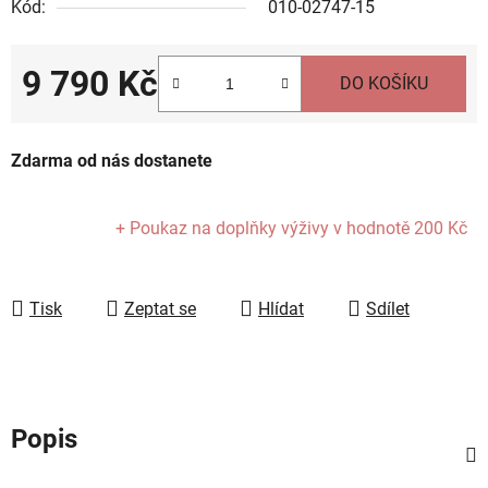
Kód:
010-02747-15
9 790 Kč
DO KOŠÍKU
Měrná cena:
Zdarma od nás dostanete
+ Poukaz na doplňky výživy
v hodnotě 200 Kč
Tisk
Zeptat se
Hlídat
Sdílet
Popis