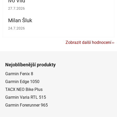
Ivo Vild
Hodnocení obchodu je 5 z 5 hvězdiček.
27.7.2026
Milan Šluk
Hodnocení obchodu je 5 z 5 hvězdiček.
24.7.2026
Zobrazit další hodnocení
Z
á
Nejoblíbenější produkty
p
a
Garmin Fenix 8
t
Garmin Edge 1050
í
TACX NEO Bike Plus
Garmin Varia RTL 515
Garmin Forerunner 965