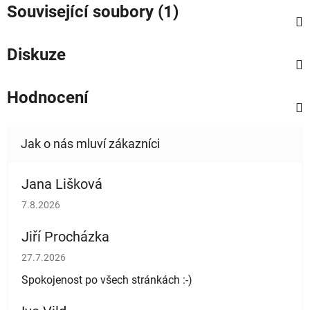
Související soubory (1)
Diskuze
Hodnocení
Jana Lišková
Hodnocení obchodu je 5 z 5 hvězdiček.
7.8.2026
Jiří Procházka
Hodnocení obchodu je 5 z 5 hvězdiček.
27.7.2026
Spokojenost po všech stránkách :-)