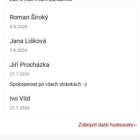
Roman Široký
Hodnocení obchodu je 5 z 5 hvězdiček.
8.8.2026
Jana Lišková
Hodnocení obchodu je 5 z 5 hvězdiček.
7.8.2026
Jiří Procházka
Hodnocení obchodu je 5 z 5 hvězdiček.
27.7.2026
Spokojenost po všech stránkách :-)
Ivo Vild
Hodnocení obchodu je 5 z 5 hvězdiček.
27.7.2026
Zobrazit další hodnocení
Z