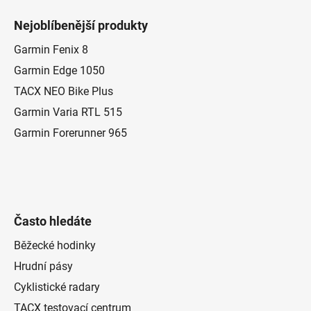
á
Nejoblíbenější produkty
p
a
Garmin Fenix 8
t
Garmin Edge 1050
í
TACX NEO Bike Plus
Garmin Varia RTL 515
Garmin Forerunner 965
Často hledáte
Běžecké hodinky
Hrudní pásy
Cyklistické radary
TACX testovací centrum