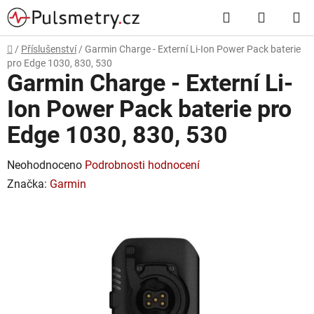
Přejít
Hledat
NÁKUP
na
obsah
KOŠÍK
Domů
/
Příslušenství
/
Garmin Charge - Externí Li-Ion Power Pack baterie
pro Edge 1030, 830, 530
Garmin Charge - Externí Li-
Ion Power Pack baterie pro
Edge 1030, 830, 530
Průměrné
Neohodnoceno
Podrobnosti hodnocení
hodnocení
Značka:
Garmin
produktu
je
0,0
z
5
hvězdiček.