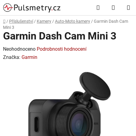
Přejít
Hledat
NÁKUP
na
obsah
KOŠÍK
Domů
/
Příslušenství
/
Kamery
/
Auto-Moto kamery
/
Garmin Dash Cam
Mini 3
Garmin Dash Cam Mini 3
Průměrné
Neohodnoceno
Podrobnosti hodnocení
hodnocení
Značka:
Garmin
produktu
je
0,0
z
5
hvězdiček.