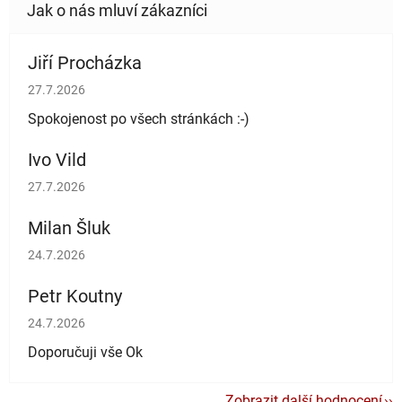
Jiří Procházka
Hodnocení obchodu je 5 z 5 hvězdiček.
27.7.2026
Spokojenost po všech stránkách :-)
Ivo Vild
Hodnocení obchodu je 5 z 5 hvězdiček.
27.7.2026
Milan Šluk
Hodnocení obchodu je 5 z 5 hvězdiček.
24.7.2026
Petr Koutny
Hodnocení obchodu je 5 z 5 hvězdiček.
24.7.2026
Doporučuji vše Ok
Zobrazit další hodnocení