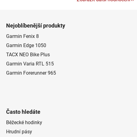
Z
á
Nejoblíbenější produkty
p
a
Garmin Fenix 8
t
Garmin Edge 1050
í
TACX NEO Bike Plus
Garmin Varia RTL 515
Garmin Forerunner 965
Často hledáte
Běžecké hodinky
Hrudní pásy