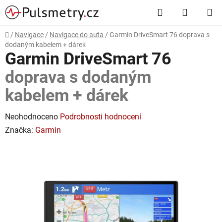
Přejít
Hledat
NÁKUP
na
obsah
KOŠÍK
Domů
/
Navigace
/
Navigace do auta
/
Garmin DriveSmart 76
doprava s
dodaným kabelem + dárek
Garmin DriveSmart 76
doprava s dodaným
kabelem + dárek
Průměrné
Neohodnoceno
Podrobnosti hodnocení
hodnocení
Značka:
Garmin
produktu
je
0,0
z
5
hvězdiček.