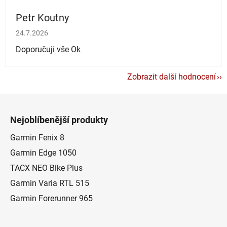
Petr Koutny
Hodnocení obchodu je 5 z 5 hvězdiček.
24.7.2026
Doporučuji vše Ok
Zobrazit další hodnocení
Z
á
Nejoblíbenější produkty
p
a
Garmin Fenix 8
t
Garmin Edge 1050
í
TACX NEO Bike Plus
Garmin Varia RTL 515
Garmin Forerunner 965