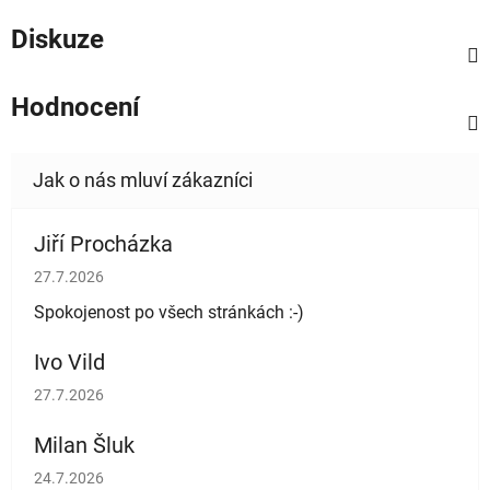
Diskuze
Hodnocení
Jiří Procházka
Hodnocení obchodu je 5 z 5 hvězdiček.
27.7.2026
Spokojenost po všech stránkách :-)
Ivo Vild
Hodnocení obchodu je 5 z 5 hvězdiček.
27.7.2026
Milan Šluk
Hodnocení obchodu je 5 z 5 hvězdiček.
24.7.2026