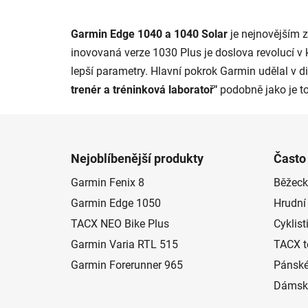
Garmin Edge 1040 a 1040 Solar
je nejnovějším 
inovovaná verze 1030 Plus je doslova revolucí v k
lepší parametry. Hlavní pokrok Garmin udělal v 
trenér a tréninková laboratoř"
podobně jako je t
Z
á
Nejoblíbenější produkty
Často
p
Garmin Fenix 8
Běžeck
a
Garmin Edge 1050
Hrudní
t
í
TACX NEO Bike Plus
Cyklist
Garmin Varia RTL 515
TACX t
Garmin Forerunner 965
Pánské
Dámské