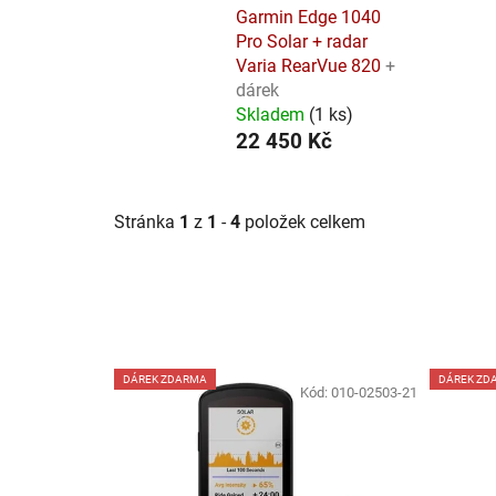
Garmin Edge 1040
Pro Solar + radar
Varia RearVue 820
+
dárek
Skladem
(
1 ks
)
22 450 Kč
Stránka
1
z
1
-
4
položek celkem
V
DÁREK ZDARMA
DÁREK ZD
ý
Kód:
010-02503-21
p
i
s