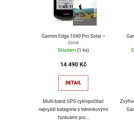
p
r
o
d
u
Garmin Edge 1040 Pro Solar
+
Gar
dárek
k
Skladem
(
1 ks
)
E
t
ů
14 490 Kč
DETAIL
Multi-band GPS cyklopočítač
Zvýhod
nejvyšší kategorie s tréninkovými
Gar
funkcemi pro...