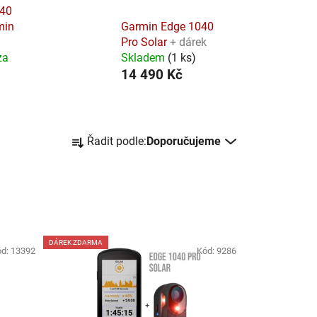
040
min
Garmin Edge 1040
Pro Solar
+ dárek
za
Skladem
(
1 ks
)
14 490 Kč
Ř
Řadit podle:
Doporučujeme
a
z
e
n
í
p
DÁREK ZDARMA
ód:
13392
Kód:
9286
r
o
d
u