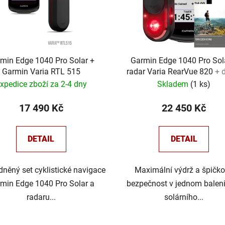
min Edge 1040 Pro Solar +
Garmin Edge 1040 Pro Sol
Garmin Varia RTL 515
radar Varia RearVue 820
+ 
xpedice zboží za 2-4 dny
Skladem
(
1 ks
)
17 490 Kč
22 450 Kč
DETAIL
DETAIL
něný set cyklistické navigace
Maximální výdrž a špičk
min Edge 1040 Pro Solar a
bezpečnost v jednom balení
radaru...
solárního...