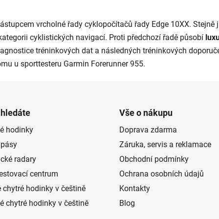
O
v
zástupcem vrcholné řady cyklopočítačů řady Edge 10XX. Stejně 
l
á
ategorii cyklistických navigací. Proti předchozí řadě působí
lux
d
diagnostice tréninkových dat a následných tréninkových doporuč
a
omu u sporttesteru Garmin Forerunner 955.
c
í
p
r
 hledáte
Vše o nákupu
v
k
é hodinky
Doprava zdarma
y
 pásy
Záruka, servis a reklamace
v
ý
ické radary
Obchodní podmínky
p
estovací centrum
Ochrana osobních údajů
i
s
 chytré hodinky v češtině
Kontakty
u
 chytré hodinky v češtině
Blog