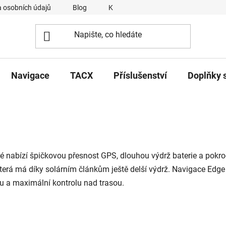
 osobních údajů
Blog
Kontakty
Napsali o nás
Navigace
TACX
Příslušenství
Doplňky 
é nabízí špičkovou přesnost GPS, dlouhou výdrž baterie a pokroč
která má díky solárním článkům ještě delší výdrž. Navigace Edge 
onu a maximální kontrolu nad trasou.