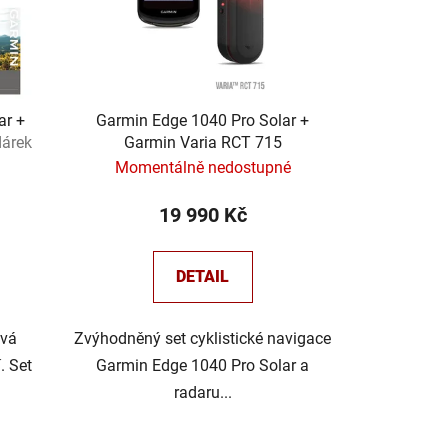
k
t
ů
ar +
Garmin Edge 1040 Pro Solar +
dárek
Garmin Varia RCT 715
Momentálně nedostupné
19 990 Kč
DETAIL
ová
Zvýhodněný set cyklistické navigace
. Set
Garmin Edge 1040 Pro Solar a
radaru...