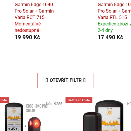
Garmin Edge 1040
Garmin Edge 1
Pro Solar + Garmin
Pro Solar + Gar
Varia RCT 715
Varia RTL 515
Momentálně
Expedice zboží 
nedostupné
2-4 dny
19 990 Kč
17 490 Kč
OTEVŘÍT FILTR
ARMA
DÁREK ZDARMA
Kód:
9285
K