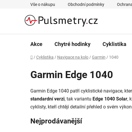
Přejít
Vše o nákupu
Obchodní podmínky
Ochrana
na
obsah
Akce
Chytré hodinky
Cyklistika
Domů
/
Cyklistika
/
Navigace na kolo
/
Garmin
/
1040
Garmin Edge 1040
Garmin Edge 1040 patří cyklistické navigace, kter
standardní verzi
, tak variantu
Edge 1040 Solar
, 
cyklisty, kteří chtějí detailní přehled o svém výk
Nejprodávanější