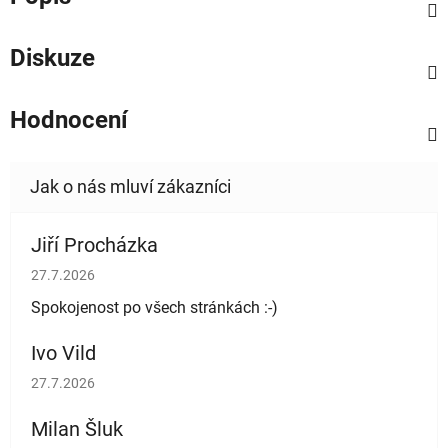
Diskuze
Hodnocení
Jiří Procházka
Hodnocení obchodu je 5 z 5 hvězdiček.
27.7.2026
Spokojenost po všech stránkách :-)
Ivo Vild
Hodnocení obchodu je 5 z 5 hvězdiček.
27.7.2026
Milan Šluk