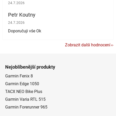
Hodnocení obchodu je 5 z 5 hvězdiček.
24.7.2026
Petr Koutny
Hodnocení obchodu je 5 z 5 hvězdiček.
24.7.2026
Doporučuji vše Ok
Zobrazit další hodnocení
Z
á
Nejoblíbenější produkty
p
a
Garmin Fenix 8
t
Garmin Edge 1050
í
TACX NEO Bike Plus
Garmin Varia RTL 515
Garmin Forerunner 965