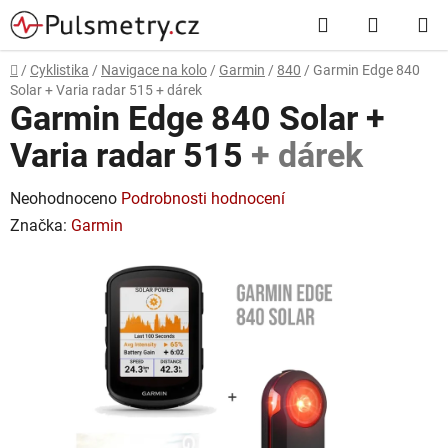
Přejít
Hledat
NÁKUP
na
obsah
KOŠÍK
Domů
/
Cyklistika
/
Navigace na kolo
/
Garmin
/
840
/
Garmin Edge 840
Solar + Varia radar 515
+ dárek
Garmin Edge 840 Solar +
Varia radar 515
+ dárek
Průměrné
Neohodnoceno
Podrobnosti hodnocení
hodnocení
Značka:
Garmin
produktu
je
0,0
z
5
hvězdiček.