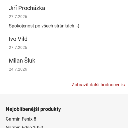
Jiří Procházka
Hodnocení obchodu je 5 z 5 hvězdiček.
27.7.2026
Spokojenost po všech stránkách :-)
Ivo Vild
Hodnocení obchodu je 5 z 5 hvězdiček.
27.7.2026
Milan Šluk
Hodnocení obchodu je 5 z 5 hvězdiček.
24.7.2026
Zobrazit další hodnocení
Z
á
Nejoblíbenější produkty
p
a
Garmin Fenix 8
t
Garmin Edge 1050