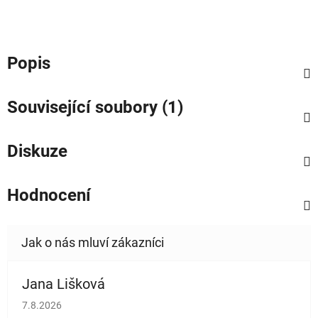
Popis
Související soubory (1)
Diskuze
Hodnocení
Jana Lišková
Hodnocení obchodu je 5 z 5 hvězdiček.
7.8.2026