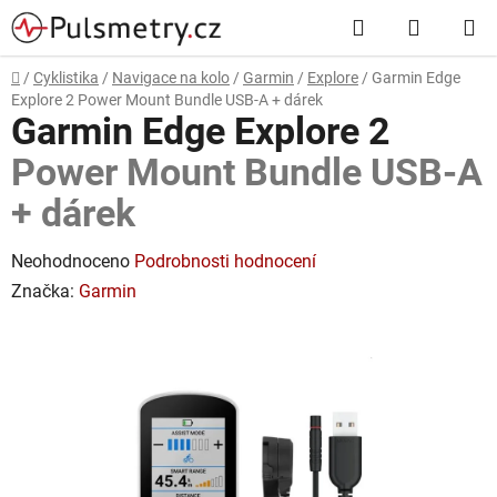
Přejít
Hledat
NÁKUP
na
obsah
KOŠÍK
Domů
/
Cyklistika
/
Navigace na kolo
/
Garmin
/
Explore
/
Garmin Edge
Explore 2
Power Mount Bundle USB-A + dárek
Garmin Edge Explore 2
Power Mount Bundle USB-A
+ dárek
Průměrné
Neohodnoceno
Podrobnosti hodnocení
hodnocení
Značka:
Garmin
produktu
je
0,0
z
5
hvězdiček.