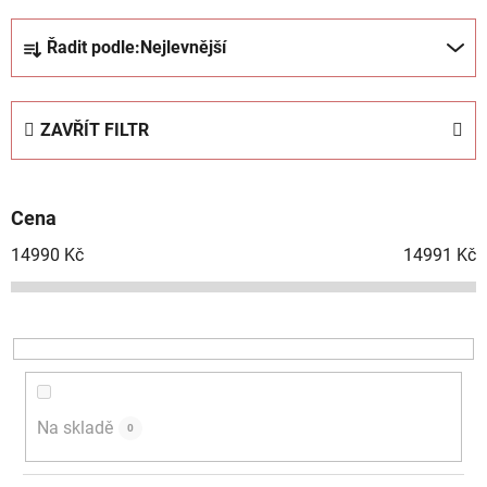
Ř
Řadit podle:
Nejlevnější
a
z
e
ZAVŘÍT FILTR
n
í
p
Cena
r
o
14990
Kč
14991
Kč
d
u
k
t
ů
Na skladě
0