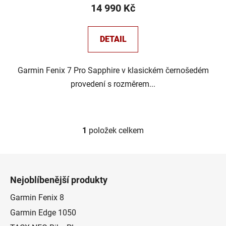
14 990 Kč
DETAIL
Garmin Fenix 7 Pro Sapphire v klasickém černošedém
provedení s rozměrem...
1
položek celkem
O
v
l
Z
á
á
d
Nejoblíbenější produkty
p
a
a
Garmin Fenix 8
c
t
í
Garmin Edge 1050
p
í