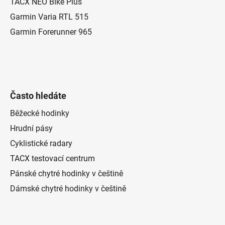
TACX NEO Bike Plus
r
Garmin Varia RTL 515
v
k
Garmin Forerunner 965
y
v
ý
p
i
Často hledáte
s
u
Běžecké hodinky
Hrudní pásy
Cyklistické radary
TACX testovací centrum
Pánské chytré hodinky v češtině
Dámské chytré hodinky v češtině