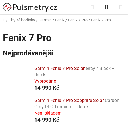
Přejít
Hledat
NÁKUP
na
obsah
KOŠÍK
Domů
/
Chytré hodinky
/
Garmin
/
Fenix
/
Fenix 7 Pro
/
Fenix 7 Pro
Fenix 7 Pro
Nejprodávanější
Garmin Fenix 7 Pro Solar
Gray / Black +
dárek
Vyprodáno
14 990 Kč
Garmin Fenix 7 Pro Sapphire Solar
Carbon
Gray DLC Titanium + dárek
Není skladem
14 990 Kč