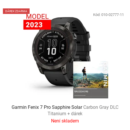
V
DÁREK ZDARMA
ý
Kód:
010-02777-11
p
i
s
p
r
o
d
u
k
t
ů
Garmin Fenix 7 Pro Sapphire Solar
Carbon Gray DLC
Titanium + dárek
Není skladem