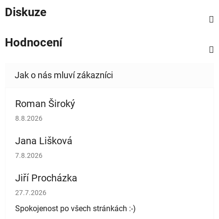
Diskuze
Hodnocení
Roman Široký
Hodnocení obchodu je 5 z 5 hvězdiček.
8.8.2026
Jana Lišková
Hodnocení obchodu je 5 z 5 hvězdiček.
7.8.2026
Jiří Procházka
Hodnocení obchodu je 5 z 5 hvězdiček.
27.7.2026
Spokojenost po všech stránkách :-)