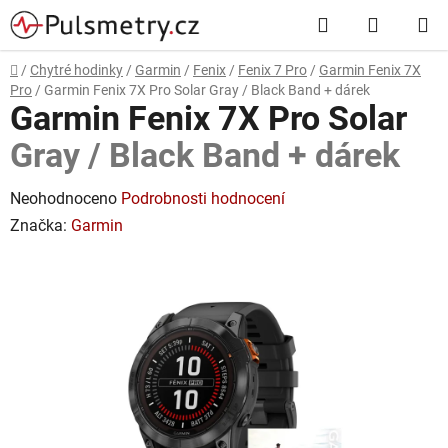
Přejít
Hledat
NÁKUP
na
obsah
KOŠÍK
Domů
/
Chytré hodinky
/
Garmin
/
Fenix
/
Fenix 7 Pro
/
Garmin Fenix 7X
Pro
/
Garmin Fenix 7X Pro Solar
Gray / Black Band + dárek
Garmin Fenix 7X Pro Solar
Gray / Black Band + dárek
Průměrné
Neohodnoceno
Podrobnosti hodnocení
hodnocení
Značka:
Garmin
produktu
je
0,0
z
5
hvězdiček.