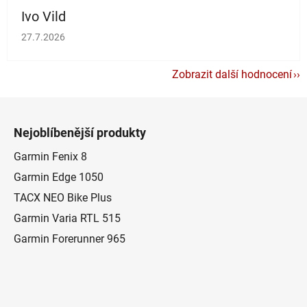
Ivo Vild
Hodnocení obchodu je 5 z 5 hvězdiček.
27.7.2026
Zobrazit další hodnocení
Z
á
Nejoblíbenější produkty
p
a
Garmin Fenix 8
t
Garmin Edge 1050
í
TACX NEO Bike Plus
Garmin Varia RTL 515
Garmin Forerunner 965