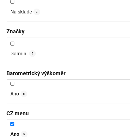
ů
Na skladě
3
Značky
Garmin
5
Barometrický výškoměr
Ano
5
CZ menu
Ano
5