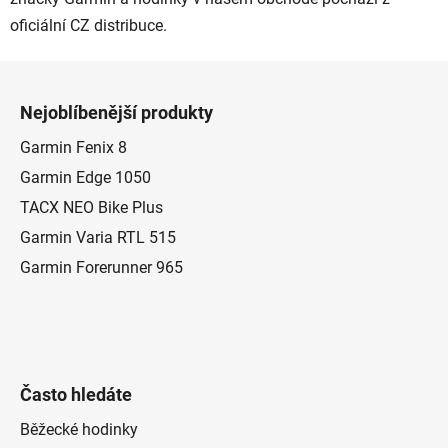
oficiální CZ distribuce.
Z
á
Nejoblíbenější produkty
p
a
Garmin Fenix 8
t
Garmin Edge 1050
í
TACX NEO Bike Plus
Garmin Varia RTL 515
Garmin Forerunner 965
Často hledáte
Běžecké hodinky