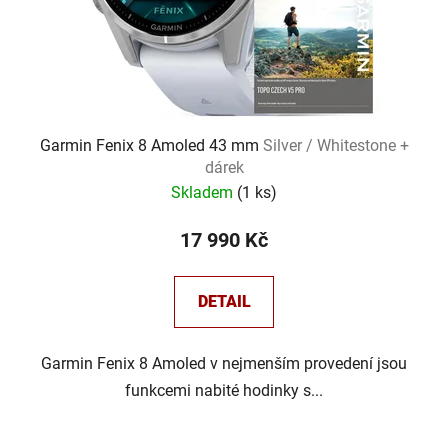
d
u
k
t
ů
Garmin Fenix 8 Amoled 43 mm
Silver / Whitestone +
dárek
Skladem
(
1 ks
)
17 990 Kč
DETAIL
Garmin Fenix 8 Amoled v nejmenším provedení jsou
funkcemi nabité hodinky s...