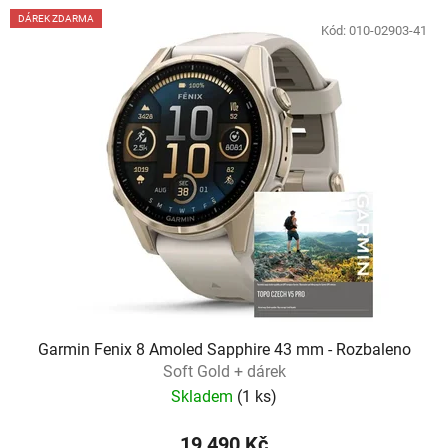
DÁREK ZDARMA
Kód:
010-02903-41
Garmin Fenix 8 Amoled Sapphire 43 mm - Rozbaleno
Soft Gold + dárek
Skladem
(
1 ks
)
19 490 Kč