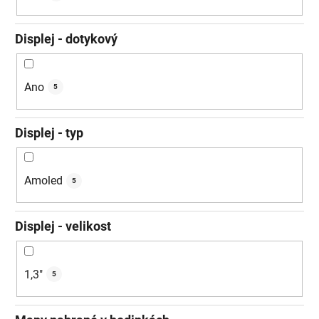
Displej - dotykový
Ano
5
Displej - typ
Amoled
5
Displej - velikost
1,3"
5