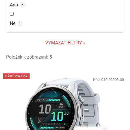
Ano
4
Ne
1
VYMAZAT FILTRY
Položek k zobrazení:
5
V
DÁREK ZDARMA
ý
Kód:
010-02903-00
p
i
s
p
r
o