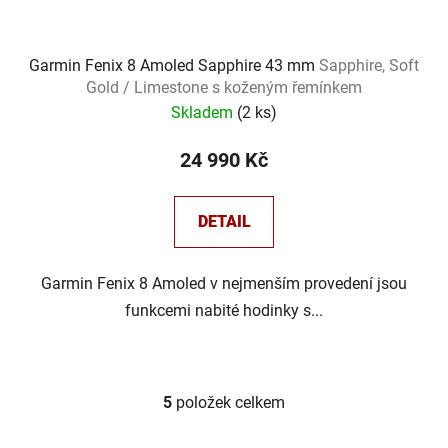
Garmin Fenix 8 Amoled Sapphire 43 mm
Sapphire, Soft
Gold / Limestone s koženým řemínkem
Skladem
(
2 ks
)
24 990 Kč
DETAIL
Garmin Fenix 8 Amoled v nejmenším provedení jsou
funkcemi nabité hodinky s...
5
položek celkem
O
v