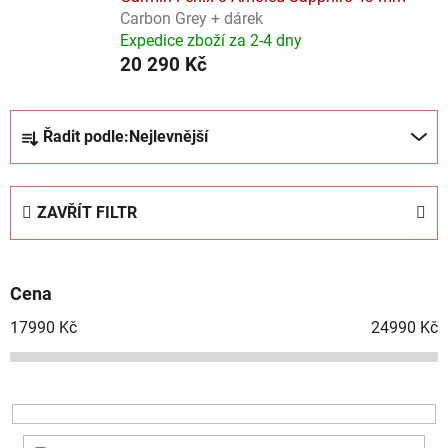
Carbon Grey + dárek
Expedice zboží za 2-4 dny
20 290 Kč
Ř
Řadit podle:
Nejlevnější
a
z
e
ZAVŘÍT FILTR
n
í
p
Cena
r
o
17990
Kč
24990
Kč
d
u
k
t