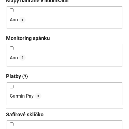
Mapy nahrané v hodinkách
Ano
5
Monitoring spánku
Ano
5
Platby
?
Garmin Pay
5
Safírové sklíčko