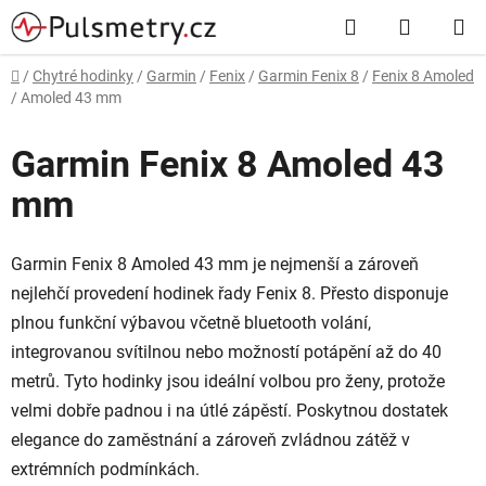
Přejít
Hledat
NÁKUP
na
obsah
KOŠÍK
Domů
/
Chytré hodinky
/
Garmin
/
Fenix
/
Garmin Fenix 8
/
Fenix 8 Amoled
/
Amoled 43 mm
Garmin Fenix 8 Amoled 43
mm
Garmin Fenix 8 Amoled 43 mm je nejmenší a zároveň
nejlehčí provedení hodinek řady Fenix 8. Přesto disponuje
plnou funkční výbavou včetně bluetooth volání,
integrovanou svítilnou nebo možností potápění až do 40
metrů. Tyto hodinky jsou ideální volbou pro ženy, protože
velmi dobře padnou i na útlé zápěstí. Poskytnou dostatek
elegance do zaměstnání a zároveň zvládnou zátěž v
extrémních podmínkách.