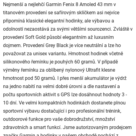
l
Nejmenší a nejlehčí Garmin Fenix 8 Amoled 43 mm v
á
titanovém provedení se safírovým sklíčkem asi nejvíce
d
připomíná klasické elegantní hodinky, ale výbavou a
a
c
odolností nezaostává za svými většími sourozenci. Zvláště v
í
provedení Soft Gold působí elegantním až luxusním
p
dojmem. Provedení Grey Black je více neutrální a lze ho
r
považovat za unisex variantu. Hmotnost hodinek včetně
v
silikonového řemínku je pouhých 60 gramů. V případě
k
y
výměny řemínku za oblíbený nylonový Ultrafit klesne
v
hmotnost pod 50 gramů. I přes menší akumulátor je výdrž
ý
na jedno nabití na velmi dobré úrovni a dle nastavení a
p
počtu sportovních aktivit s GPS lze dosáhnout hodnoty 3 -
i
s
10 dní. Ve velmi kompaktních hodinkách dostanete plnou
u
sportovní výbavu dostačující i pro profesionální trénink,
outdoorové funkce pro vaše dobrodružství, množství
zdravotních a smart funkcí. Jsme autorizovaným prodejcem
značky Garmin a hodinky v našem obchodě pochází z