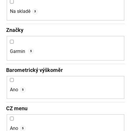
ů
Na skladě
3
Značky
Garmin
5
Barometrický výškoměr
Ano
5
CZ menu
Ano
5