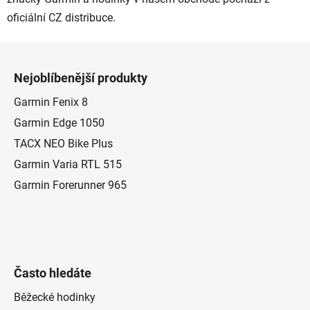
oficiální CZ distribuce.
Z
á
Nejoblíbenější produkty
p
a
Garmin Fenix 8
t
Garmin Edge 1050
í
TACX NEO Bike Plus
Garmin Varia RTL 515
Garmin Forerunner 965
Často hledáte
Běžecké hodinky