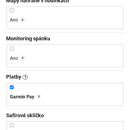
Mapy nahrané v hodinkách
Ano
5
Monitoring spánku
Ano
5
Platby
?
Garmin Pay
5
Safírové sklíčko