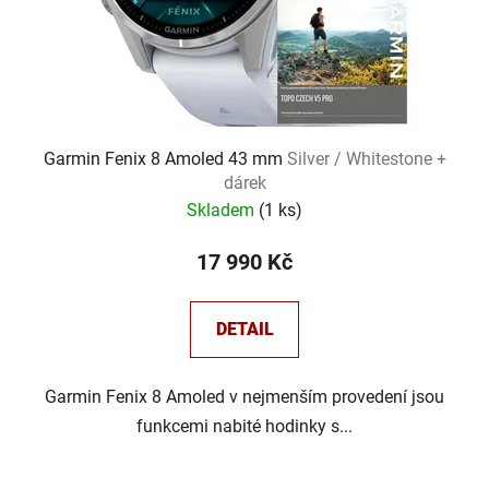
d
u
k
t
ů
Garmin Fenix 8 Amoled 43 mm
Silver / Whitestone +
dárek
Skladem
(
1 ks
)
17 990 Kč
DETAIL
Garmin Fenix 8 Amoled v nejmenším provedení jsou
funkcemi nabité hodinky s...