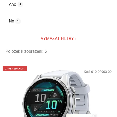
Ano
4
Ne
1
VYMAZAT FILTRY
Položek k zobrazení:
5
V
DÁREK ZDARMA
ý
Kód:
010-02903-00
p
i
s
p
r
o