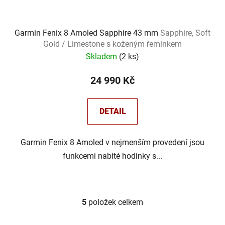
Garmin Fenix 8 Amoled Sapphire 43 mm
Sapphire, Soft
Gold / Limestone s koženým řemínkem
Skladem
(
2 ks
)
24 990 Kč
DETAIL
Garmin Fenix 8 Amoled v nejmenším provedení jsou
funkcemi nabité hodinky s...
5
položek celkem
O
v