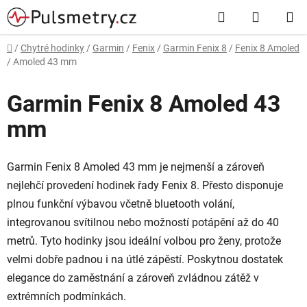
Přejít
Hledat
NÁKUP
na
obsah
KOŠÍK
Domů
/
Chytré hodinky
/
Garmin
/
Fenix
/
Garmin Fenix 8
/
Fenix 8 Amoled
/
Amoled 43 mm
Garmin Fenix 8 Amoled 43
mm
Garmin Fenix 8 Amoled 43 mm je nejmenší a zároveň
nejlehčí provedení hodinek řady Fenix 8. Přesto disponuje
plnou funkční výbavou včetně bluetooth volání,
integrovanou svítilnou nebo možností potápění až do 40
metrů. Tyto hodinky jsou ideální volbou pro ženy, protože
velmi dobře padnou i na útlé zápěstí. Poskytnou dostatek
elegance do zaměstnání a zároveň zvládnou zátěž v
extrémních podmínkách.