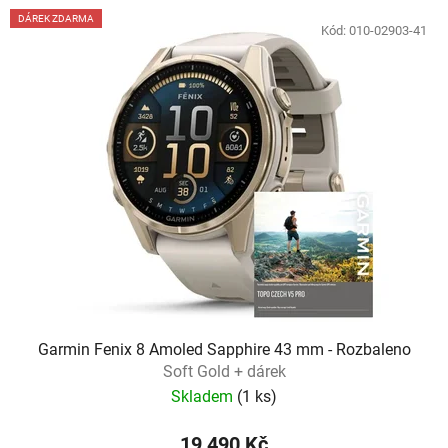
DÁREK ZDARMA
Kód:
010-02903-41
Garmin Fenix 8 Amoled Sapphire 43 mm - Rozbaleno
Soft Gold + dárek
Skladem
(
1 ks
)
19 490 Kč