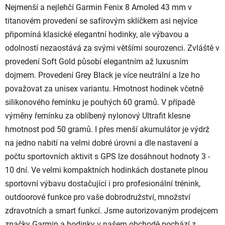
l
Nejmenší a nejlehčí Garmin Fenix 8 Amoled 43 mm v
á
titanovém provedení se safírovým sklíčkem asi nejvíce
d
připomíná klasické elegantní hodinky, ale výbavou a
a
c
odolností nezaostává za svými většími sourozenci. Zvláště v
í
provedení Soft Gold působí elegantním až luxusním
p
dojmem. Provedení Grey Black je více neutrální a lze ho
r
považovat za unisex variantu. Hmotnost hodinek včetně
v
silikonového řemínku je pouhých 60 gramů. V případě
k
y
výměny řemínku za oblíbený nylonový Ultrafit klesne
v
hmotnost pod 50 gramů. I přes menší akumulátor je výdrž
ý
na jedno nabití na velmi dobré úrovni a dle nastavení a
p
počtu sportovních aktivit s GPS lze dosáhnout hodnoty 3 -
i
s
10 dní. Ve velmi kompaktních hodinkách dostanete plnou
u
sportovní výbavu dostačující i pro profesionální trénink,
outdoorové funkce pro vaše dobrodružství, množství
zdravotních a smart funkcí. Jsme autorizovaným prodejcem
značky Garmin a hodinky v našem obchodě pochází z