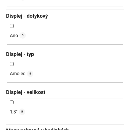
Displej - dotykový
Ano
5
Displej - typ
Amoled
5
Displej - velikost
1,3"
5