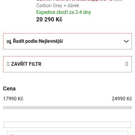
Carbon Grey + dárek
Expedice zboží za 2-4 dny
20 290 Kč
Ř
Řadit podle:
Nejlevnější
a
z
e
ZAVŘÍT FILTR
n
í
p
Cena
r
o
17990
Kč
24990
Kč
d
u
k
t