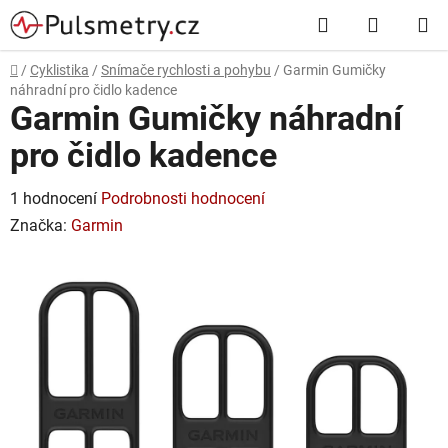
Přejít
Hledat
NÁKUP
na
obsah
KOŠÍK
Domů
/
Cyklistika
/
Snímače rychlosti a pohybu
/
Garmin Gumičky
náhradní pro čidlo kadence
Garmin Gumičky náhradní
pro čidlo kadence
Průměrné
1 hodnocení
Podrobnosti hodnocení
hodnocení
Značka:
Garmin
produktu
je
5,0
z
5
hvězdiček.