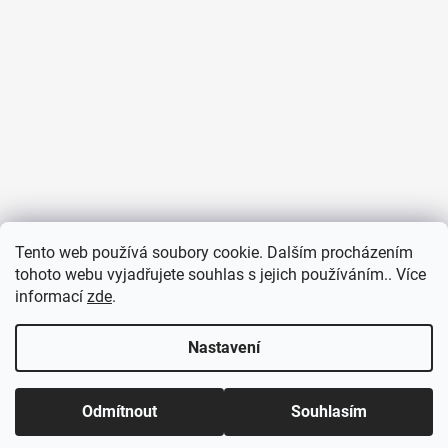
Tento web používá soubory cookie. Dalším procházením
tohoto webu vyjadřujete souhlas s jejich používáním.. Více
informací
zde
.
Sledovat na Instagramu
Nastavení
Odmítnout
Souhlasím
Vytvořil Shoptet
Copyright 2026
Pulsmetry.cz
. Všechna práva vyhrazena.