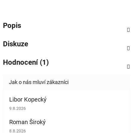
Popis
Diskuze
Hodnocení (1)
Libor Kopecký
Hodnocení obchodu je 5 z 5 hvězdiček.
9.8.2026
Roman Široký
Hodnocení obchodu je 5 z 5 hvězdiček.
8.8.2026