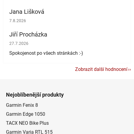
Jana Lišková
Hodnocení obchodu je 5 z 5 hvězdiček.
7.8.2026
Jiří Procházka
Hodnocení obchodu je 5 z 5 hvězdiček.
27.7.2026
Spokojenost po všech stránkách :-)
Zobrazit další hodnocení
Z
á
Nejoblíbenější produkty
p
a
Garmin Fenix 8
t
Garmin Edge 1050
í
TACX NEO Bike Plus
Garmin Varia RTL 515