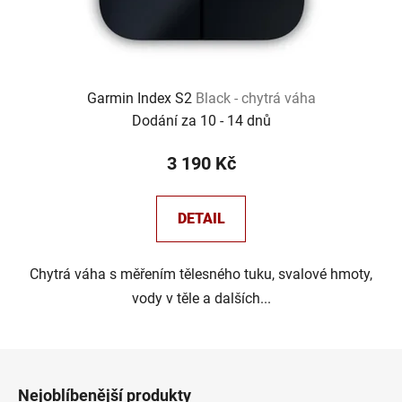
Garmin Index S2
Black - chytrá váha
Dodání za 10 - 14 dnů
3 190 Kč
DETAIL
Chytrá váha s měřením tělesného tuku, svalové hmoty,
vody v těle a dalších...
Z
á
Nejoblíbenější produkty