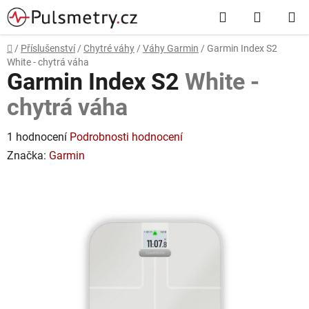
Přejít
Hledat
NÁKUP
na
obsah
KOŠÍK
Domů
/
Příslušenství
/
Chytré váhy
/
Váhy Garmin
/
Garmin Index S2
White - chytrá váha
Garmin Index S2
White -
chytrá váha
Průměrné
1 hodnocení
Podrobnosti hodnocení
hodnocení
Značka:
Garmin
produktu
je
5,0
z
5
hvězdiček.