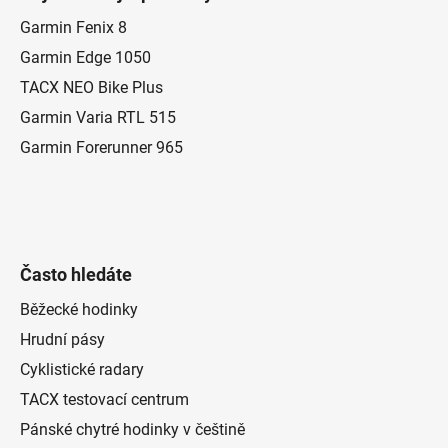
p
a
Garmin Fenix 8
t
Garmin Edge 1050
í
TACX NEO Bike Plus
Garmin Varia RTL 515
Garmin Forerunner 965
Často hledáte
Běžecké hodinky
Hrudní pásy
Cyklistické radary
TACX testovací centrum
Pánské chytré hodinky v češtině