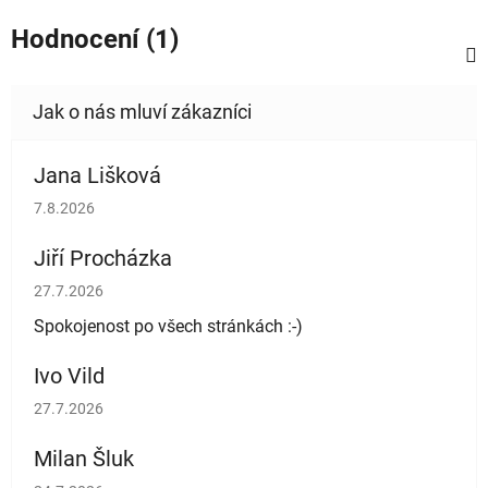
Hodnocení (1)
Jana Lišková
Hodnocení obchodu je 5 z 5 hvězdiček.
7.8.2026
Jiří Procházka
Hodnocení obchodu je 5 z 5 hvězdiček.
27.7.2026
Spokojenost po všech stránkách :-)
Ivo Vild
Hodnocení obchodu je 5 z 5 hvězdiček.
27.7.2026
Milan Šluk
Hodnocení obchodu je 5 z 5 hvězdiček.