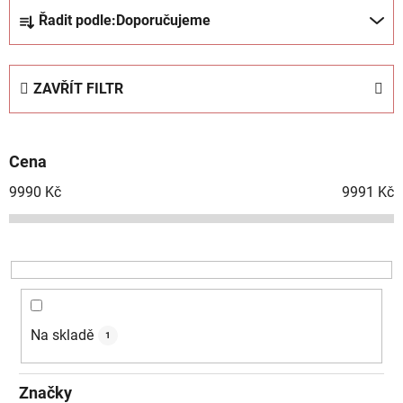
Ř
Řadit podle:
Doporučujeme
a
z
e
ZAVŘÍT FILTR
n
í
p
Cena
r
o
9990
Kč
9991
Kč
d
u
k
t
ů
Na skladě
1
Značky