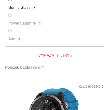
Gorilla Glass
1
Power Sapphire
0
Ano
0
VYMAZAT FILTRY
Položek k zobrazení:
1
V
ý
Kód:
010-02540-61
p
i
s