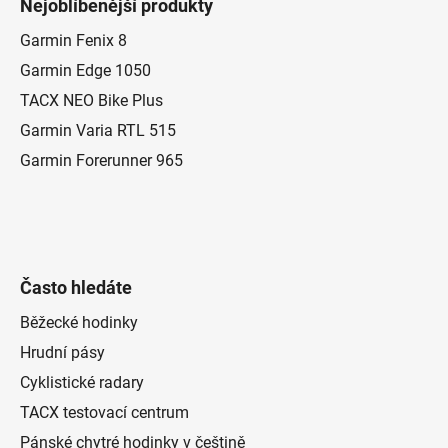
i
Nejoblíbenější produkty
p
s
a
Garmin Fenix 8
u
t
Garmin Edge 1050
í
TACX NEO Bike Plus
Garmin Varia RTL 515
Garmin Forerunner 965
Často hledáte
Běžecké hodinky
Hrudní pásy
Cyklistické radary
TACX testovací centrum
Pánské chytré hodinky v češtině