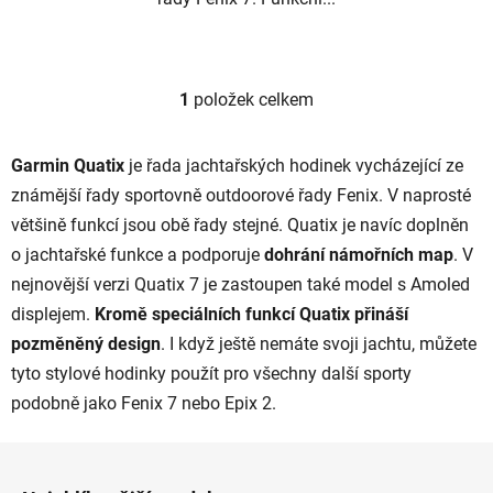
1
položek celkem
O
v
l
Garmin Quatix
je řada jachtařských hodinek vycházející ze
á
známější řady sportovně outdoorové řady Fenix. V naprosté
d
většině funkcí jsou obě řady stejné. Quatix je navíc doplněn
a
c
o jachtařské funkce a podporuje
dohrání námořních map
. V
í
nejnovější verzi Quatix 7 je zastoupen také model s Amoled
p
displejem.
Kromě speciálních funkcí Quatix přináší
r
pozměněný design
. I když ještě nemáte svoji jachtu, můžete
v
tyto stylové hodinky použít pro všechny další sporty
k
y
podobně jako Fenix 7 nebo Epix 2.
v
ý
Z
p
á