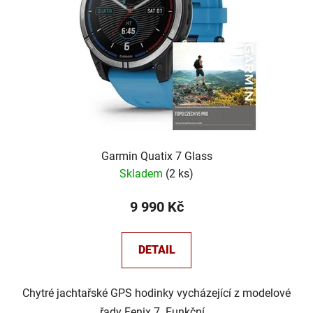
p
r
o
d
u
k
t
ů
Garmin Quatix 7 Glass
Skladem
(
2 ks
)
9 990 Kč
DETAIL
Chytré jachtařské GPS hodinky vycházející z modelové
řady Fenix 7. Funkční...