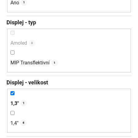
Ano
1
Displej - typ
Amoled
0
MIP Transflektivní
1
Displej - velikost
1,3"
1
1,4"
4