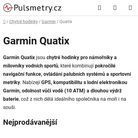
Přejít
Hledat
NÁKUP
na
obsah
KOŠÍK
Domů
/
Chytré hodinky
/
Garmin
/
Quatix
Garmin Quatix
Garmin Quatix
jsou
chytré hodinky pro námořníky a
milovníky vodních sportů
, které kombinují
pokročilé
navigační funkce, ovládání palubních systémů a sportovní
metriky
. Nabízejí
GPS, kompatibilitu s lodní elektronikou
Garmin, odolnost vůči vodě (10 ATM) a dlouhou výdrž
baterie
, což z nich dělá ideálního společníka na moři i na
souši.
Nejprodávanější