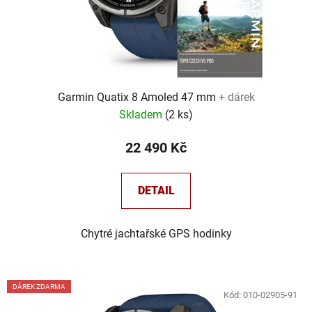
Garmin Quatix 8 Amoled 47 mm
+ dárek
Skladem
(
2 ks
)
22 490 Kč
DETAIL
Chytré jachtařské GPS hodinky
DÁREK ZDARMA
Kód:
010-02905-91