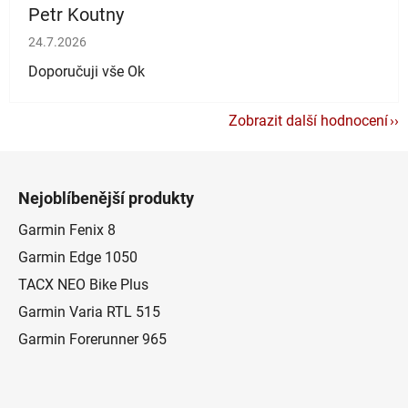
Petr Koutny
Hodnocení obchodu je 5 z 5 hvězdiček.
24.7.2026
Doporučuji vše Ok
Zobrazit další hodnocení
Z
á
Nejoblíbenější produkty
p
a
Garmin Fenix 8
t
Garmin Edge 1050
í
TACX NEO Bike Plus
Garmin Varia RTL 515
Garmin Forerunner 965