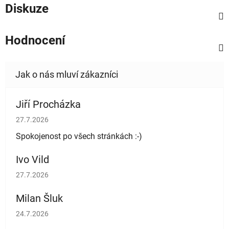
Diskuze
Hodnocení
Jiří Procházka
Hodnocení obchodu je 5 z 5 hvězdiček.
27.7.2026
Spokojenost po všech stránkách :-)
Ivo Vild
Hodnocení obchodu je 5 z 5 hvězdiček.
27.7.2026
Milan Šluk
Hodnocení obchodu je 5 z 5 hvězdiček.
24.7.2026