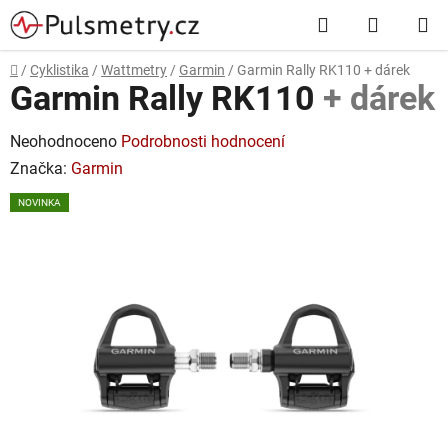
Přejít
Hledat
NÁKUP
na
obsah
KOŠÍK
Domů
/
Cyklistika
/
Wattmetry
/
Garmin
/
Garmin Rally RK110
+ dárek
Garmin Rally RK110
+ dárek
Průměrné
Neohodnoceno
Podrobnosti hodnocení
hodnocení
Značka:
Garmin
produktu
NOVINKA
je
0,0
z
5
hvězdiček.