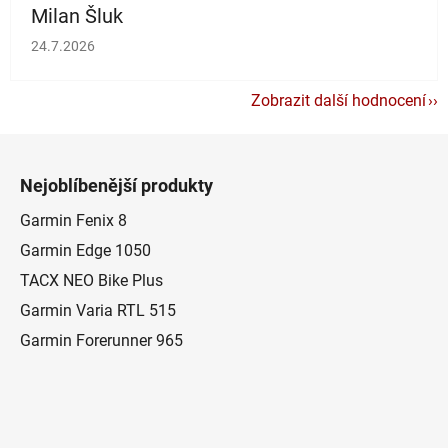
Milan Šluk
Hodnocení obchodu je 5 z 5 hvězdiček.
24.7.2026
Zobrazit další hodnocení
Z
á
Nejoblíbenější produkty
p
a
Garmin Fenix 8
t
Garmin Edge 1050
í
TACX NEO Bike Plus
Garmin Varia RTL 515
Garmin Forerunner 965