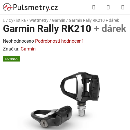
Přejít
Hledat
NÁKUP
na
obsah
KOŠÍK
Domů
/
Cyklistika
/
Wattmetry
/
Garmin
/
Garmin Rally RK210
+ dárek
Garmin Rally RK210
+ dárek
Průměrné
Neohodnoceno
Podrobnosti hodnocení
hodnocení
Značka:
Garmin
produktu
NOVINKA
je
0,0
z
5
hvězdiček.