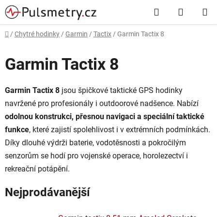
Přejít
Hledat
NÁKUP
na
obsah
KOŠÍK
Domů
/
Chytré hodinky
/
Garmin
/
Tactix
/
Garmin Tactix 8
Garmin Tactix 8
Garmin Tactix 8
jsou špičkové taktické GPS hodinky
navržené pro profesionály i outdoorové nadšence. Nabízí
odolnou konstrukci, přesnou navigaci a speciální taktické
funkce
, které zajistí spolehlivost i v extrémních podmínkách.
Díky dlouhé výdrži baterie, vodotěsnosti a pokročilým
senzorům se hodí pro vojenské operace, horolezectví i
rekreační potápění.
Nejprodávanější