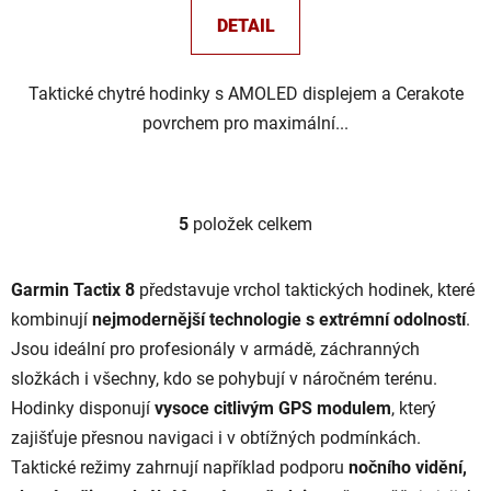
DETAIL
Taktické chytré hodinky s AMOLED displejem a Cerakote
povrchem pro maximální...
5
položek celkem
O
v
l
Garmin Tactix 8
představuje vrchol taktických hodinek, které
á
kombinují
nejmodernější technologie s extrémní odolností
.
d
Jsou ideální pro profesionály v armádě, záchranných
a
c
složkách i všechny, kdo se pohybují v náročném terénu.
í
Hodinky disponují
vysoce citlivým GPS modulem
, který
p
zajišťuje přesnou navigaci i v obtížných podmínkách.
r
Taktické režimy zahrnují například podporu
nočního vidění,
v