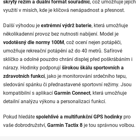
skrytý režim a duální formát souřadnic
k
, což umožňuje jejich
y
využití v misích, kde je klíčová nenápadnost a přesnost.
v
ý
Další výhodou je
extrémní výdrž baterie
, která umožňuje
p
několikadenní provoz bez nutnosti nabíjení. Model je
i
vodotěsný dle normy 100M
, což ocení nejen potápěči,
s
u
umožňuje rekreační potápění až do 40 metrů. Safírové
sklíčko a odolné pouzdro chrání displej před poškrábáním i
nárazy. Hodinky podporují
širokou škálu sportovních a
zdravotních funkcí
, jako je monitorování srdečního tepu,
sledování spánku či přednastavené sportovní režimy. Jsou
kompatibilní s aplikací
Garmin Connect
, která umožňuje
detailní analýzu výkonu a personalizaci funkcí.
Pokud hledáte
spolehlivé a multifunkční GPS hodinky
pro
vaše dobrodružství,
Garmin Tactix 8
je tou správnou volbou.