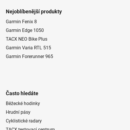
Z
á
Nejoblíbenější produkty
p
a
Garmin Fenix 8
t
Garmin Edge 1050
í
TACX NEO Bike Plus
Garmin Varia RTL 515
Garmin Forerunner 965
Často hledáte
Běžecké hodinky
Hrudní pásy
Cyklistické radary
TACX testovací centrum