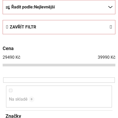
Ř
Řadit podle:
Nejlevnější
a
z
e
ZAVŘÍT FILTR
n
í
p
Cena
r
o
29490
Kč
39990
Kč
d
u
k
t
ů
Na skladě
0
Značky