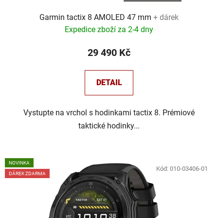
ů
Garmin tactix 8 AMOLED 47 mm
+ dárek
Expedice zboží za 2-4 dny
29 490 Kč
DETAIL
Vystupte na vrchol s hodinkami tactix 8. Prémiové
taktické hodinky...
NOVINKA
Kód:
010-03406-01
DÁREK ZDARMA