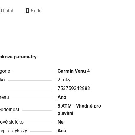
Hlídat
Sdílet
ňkové parametry
gorie
Garmin Venu 4
ka
2 roky
753759342883
menu
Ano
5 ATM - Vhodné pro
odolnost
plavání
rové sklíčko
Ne
lej - dotykový
Ano