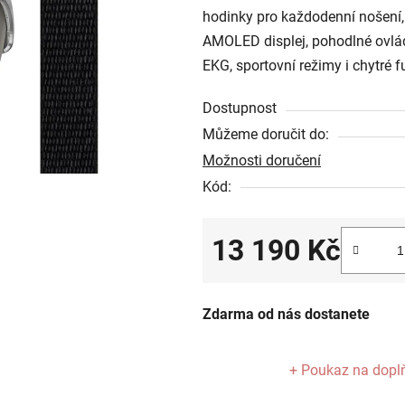
hodinky pro každodenní nošení, 
z
AMOLED displej, pohodlné ovlád
5
EKG, sportovní režimy i chytré f
hvězdiček.
Dostupnost
Můžeme doručit do:
Možnosti doručení
Kód:
13 190 Kč
Měrná cena:
Zdarma od nás dostanete
+ Poukaz na dopl