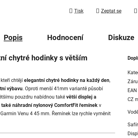
Tisk
Zeptat se
Popis
Hodnocení
Diskuze
í chytré hodinky s větším
Dopl
Kate
kteří chtějí
elegantní chytré hodinky na každý den
,
Záru
otní výbavu
. Oproti menší 41mm variantě působí
EAN
ětšímu pouzdru nabídnou také
větší displej a
CZ 
 také náhradní nylonový ComfortFit řemínek
v
Vodě
 Garmin Venu 4 45 mm. Řemínek lze rychle vyměnit
Safí
Disp