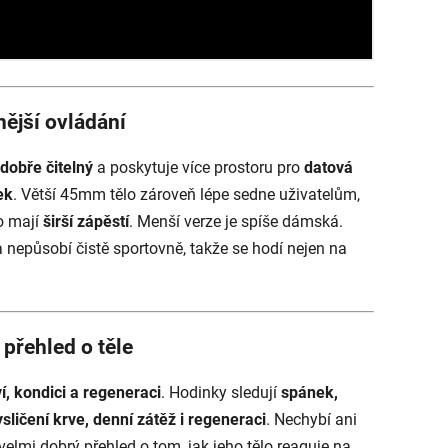
nější ovládání
dobře čitelný
a poskytuje více prostoru pro
datová
ek
. Větší 45mm tělo zároveň lépe sedne uživatelům,
 mají
širší zápěstí
. Menší verze je spíše dámská.
 nepůsobí čistě sportovně, takže se hodí nejen na
 přehled o těle
í, kondici a regeneraci
. Hodinky sledují
spánek,
ysličení krve, denní zátěž i regeneraci
. Nechybí ani
 velmi dobrý přehled o tom, jak jeho tělo reaguje na