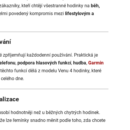
 zákazníky, kteří chtějí všestranné hodinky na
běh,
 velmi povedený kompromis mezi
lifestylovým a
vání
ré zpříjemňují každodenní používání. Praktická je
telefonu
,
podpora hlasových funkcí
,
hudba
,
Garmin
těchto funkcí dělá z modelu Venu 4 hodinky, které
 celého dne.
alizace
působí hodnotněji než u běžných chytrých hodinek.
kže lze řemínky snadno měnit podle toho, zda chcete