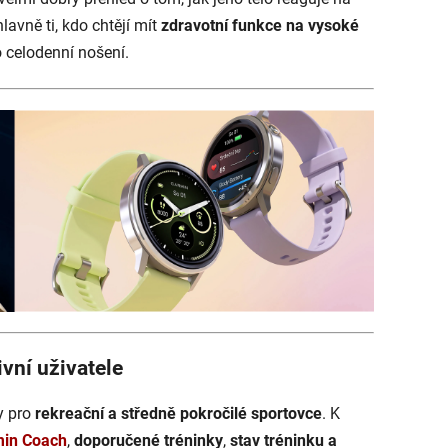
hlavně ti, kdo chtějí mít
zdravotní funkce na vysoké
o celodenní nošení.
ivní uživatele
y pro
rekreační a středně pokročilé sportovce
. K
in Coach
,
doporučené tréninky
,
stav tréninku a