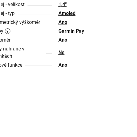
ej - velikost
1,4"
ej - typ
Amoled
metrický výškoměr
Ano
by
Garmin Pay
?
oměr
Ano
 nahrané v
Ne
nkách
ové funkce
Ano