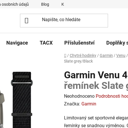
 osobních údajů
Blog
Kontakty
Napsali o nás
Navigace
TACX
Příslušenství
Doplňky 
Domů
/
Chytré hodinky
/
Garmin
/
Venu
/
Slate grey/Black
Garmin Venu 
řemínek Slate 
Průměrné
Neohodnoceno
Podrobnosti ho
hodnocení
Značka:
Garmin
produktu
Limitovaný set sportovně elega
je
řemínky se snadnou výměnou. G
0,0