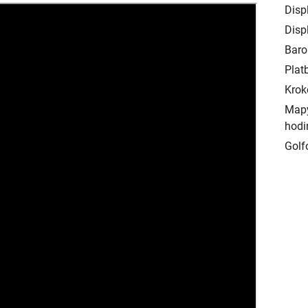
Displ
Displ
Baro
Plat
Krok
Mapy
hodi
Golf