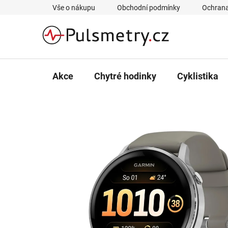
Přejít
Vše o nákupu
Obchodní podmínky
Ochrana
na
obsah
Akce
Chytré hodinky
Cyklistika