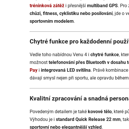
tréninková zátěž
i přesnější
multiband GPS
. Pro
chůzi, fitness, cyklistiku nebo posilování
, jde o
sportovním modelem
.
Chytré funkce pro každodenní použí
Vedle toho nabídnou Venu 4 i
chytré funkce
, kte
možnost
telefonování přes Bluetooth v dosahu 
Pay
i
integrovaná LED svítilna
. Právě kombinace 
dávají smysl nejen při sportu, ale opravdu během
Kvalitní zpracování a snadná person
Povedeným detailem je také
kovové tělo
, které 
Výhodou je i
standard Quick Release 22 mm
, ta
sportovní nebo elegantnější vzhled
.