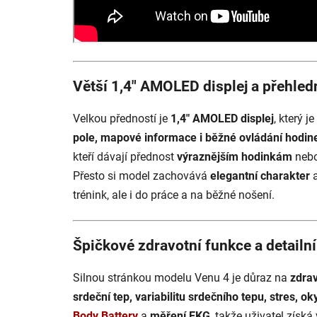
Větší 1,4" AMOLED displej a přehled
Velkou předností je
1,4" AMOLED displej
, který je
pole, mapové informace i běžné ovládání hodin
kteří dávají přednost
výraznějším hodinkám
nebo
Přesto si model zachovává
elegantní charakter
a
trénink, ale i do práce a na běžné nošení.
Špičkové zdravotní funkce a detailní
Silnou stránkou modelu Venu 4 je důraz na
zdrav
srdeční tep, variabilitu srdečního tepu, stres, ok
Body Battery
a
měření EKG
, takže uživatel získá