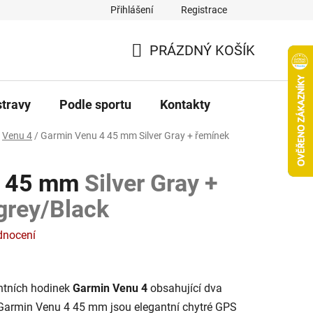
Přihlášení
Registrace
PRÁZDNÝ KOŠÍK
NÁKUPNÍ
KOŠÍK
stravy
Podle sportu
Kontakty
Venu 4
/
Garmin Venu 4 45 mm
Silver Gray + řemínek
4 45 mm
Silver Gray +
grey/Black
dnocení
ntních hodinek
Garmin Venu 4
obsahující dva
armin Venu 4 45 mm jsou elegantní chytré GPS