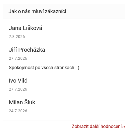
Jana Lišková
Hodnocení obchodu je 5 z 5 hvězdiček.
7.8.2026
Jiří Procházka
Hodnocení obchodu je 5 z 5 hvězdiček.
27.7.2026
Spokojenost po všech stránkách :-)
Ivo Vild
Hodnocení obchodu je 5 z 5 hvězdiček.
27.7.2026
Milan Šluk
Hodnocení obchodu je 5 z 5 hvězdiček.
24.7.2026
Zobrazit další hodnocení