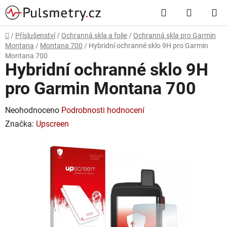
Přejít
Hledat
NÁKUP
na
obsah
KOŠÍK
Domů
/
Příslušenství
/
Ochranná skla a folie
/
Ochranná skla pro Garmin
Montana
/
Montana 700
/
Hybridní ochranné sklo 9H pro Garmin
Montana 700
Hybridní ochranné sklo 9H
pro Garmin Montana 700
Průměrné
Neohodnoceno
Podrobnosti hodnocení
hodnocení
Značka:
Upscreen
produktu
je
0,0
z
5
hvězdiček.