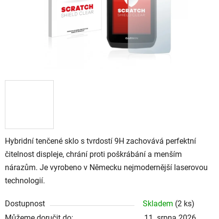
Hybridní tenčené sklo s tvrdostí 9H zachovává perfektní
čitelnost displeje, chrání proti poškrábání a menším
nárazům. Je vyrobeno v Německu nejmodernější laserovou
technologií.
Dostupnost
Skladem
(
2 ks
)
Můžeme doručit do:
11. srpna 2026