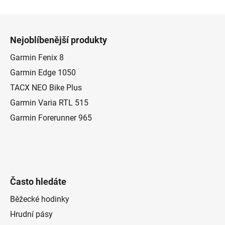
Z
á
Nejoblíbenější produkty
p
a
Garmin Fenix 8
t
Garmin Edge 1050
í
TACX NEO Bike Plus
Garmin Varia RTL 515
Garmin Forerunner 965
Často hledáte
Běžecké hodinky
Hrudní pásy