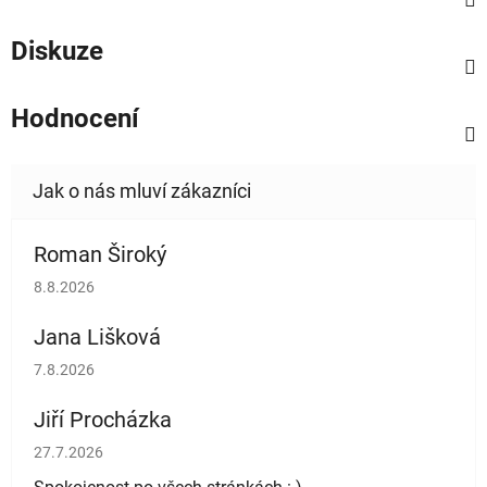
Diskuze
Hodnocení
Roman Široký
Hodnocení obchodu je 5 z 5 hvězdiček.
8.8.2026
Jana Lišková
Hodnocení obchodu je 5 z 5 hvězdiček.
7.8.2026
Jiří Procházka
Hodnocení obchodu je 5 z 5 hvězdiček.
27.7.2026