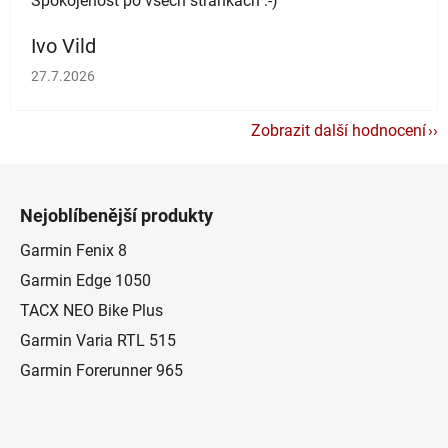
Spokojenost po všech stránkách :-)
Ivo Vild
Hodnocení obchodu je 5 z 5 hvězdiček.
27.7.2026
Zobrazit další hodnocení
Z
á
Nejoblíbenější produkty
p
a
Garmin Fenix 8
t
Garmin Edge 1050
í
TACX NEO Bike Plus
Garmin Varia RTL 515
Garmin Forerunner 965