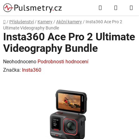
Přejít
Hledat
NÁKUP
na
obsah
KOŠÍK
Domů
/
Příslušenství
/
Kamery
/
Akční kamery
/
Insta360 Ace Pro 2
Ultimate Videography Bundle
Insta360 Ace Pro 2 Ultimate
Videography Bundle
Průměrné
Neohodnoceno
Podrobnosti hodnocení
hodnocení
Značka:
Insta360
produktu
je
0,0
z
5
hvězdiček.