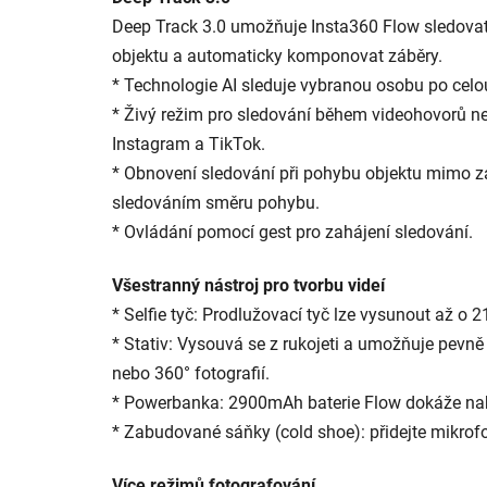
Deep Track 3.0 umožňuje Insta360 Flow sledovat
objektu a automaticky komponovat záběry.
* Technologie AI sleduje vybranou osobu po cel
* Živý režim pro sledování během videohovorů nebo
Instagram a TikTok.
* Obnovení sledování při pohybu objektu mimo z
sledováním směru pohybu.
* Ovládání pomocí gest pro zahájení sledování.
Všestranný nástroj pro tvorbu videí
* Selfie tyč: Prodlužovací tyč lze vysunout až o
* Stativ: Vysouvá se z rukojeti a umožňuje pevně
nebo 360° fotografií.
* Powerbanka: 2900mAh baterie Flow dokáže na
* Zabudované sáňky (cold shoe): přidejte mikrofo
Více režimů fotografování