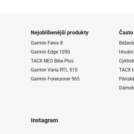
Z
á
Nejoblíbenější produkty
Často
p
Garmin Fenix 8
Běžeck
a
Garmin Edge 1050
Hrudní
t
í
TACX NEO Bike Plus
Cyklist
Garmin Varia RTL 515
TACX t
Garmin Forerunner 965
Pánské
Dámské
Instagram