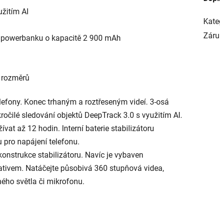
užitím AI
Kate
Záru
ko powerbanku o kapacitě 2 900 mAh
i rozměrů
elefony. Konec trhaným a roztřeseným videí. 3-osá
ročilé sledování objektů DeepTrack 3.0 s využitím AI.
žívat až 12 hodin. Interní baterie stabilizátoru
 pro napájení telefonu.
onstrukce stabilizátoru. Navíc je vybaven
stativem. Natáčejte působivá 360 stupňová videa,
ého světla či mikrofonu.