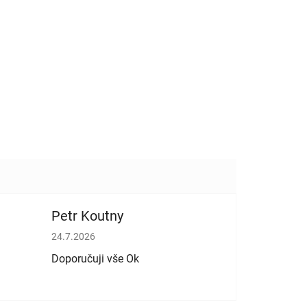
Petr Koutny
vězdiček.
Hodnocení obchodu je 5 z 5 hvězdiček.
24.7.2026
Doporučuji vše Ok