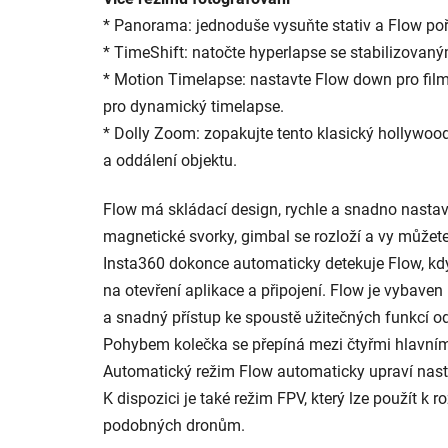
* Panorama: jednoduše vysuňte stativ a Flow poř
* TimeShift: natočte hyperlapse se stabilizovan
* Motion Timelapse: nastavte Flow down pro fi
pro dynamický timelapse.
* Dolly Zoom: zopakujte tento klasický hollywoods
a oddálení objektu.
Flow má skládací design, rychle a snadno nastav
magnetické svorky, gimbal se rozloží a vy můžete
Insta360 dokonce automaticky detekuje Flow, kdy
na otevření aplikace a připojení. Flow je vybaven
a snadný přístup ke spoustě užitečných funkcí od
Pohybem kolečka se přepíná mezi čtyřmi hlavními
Automatický režim Flow automaticky upraví nast
K dispozici je také režim FPV, který lze použít 
podobných dronům.