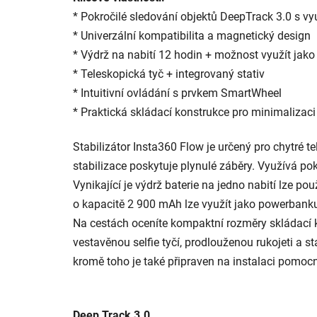
* Pokročilé sledování objektů DeepTrack 3.0 s vy
* Univerzální kompatibilita a magnetický design
* Výdrž na nabití 12 hodin + možnost využít ja
* Teleskopická tyč + integrovaný stativ
* Intuitivní ovládání s prvkem SmartWheel
* Praktická skládací konstrukce pro minimalizac
Stabilizátor Insta360 Flow je určený pro chytré t
stabilizace poskytuje plynulé záběry. Využívá pok
Vynikající je výdrž baterie na jedno nabití lze pou
o kapacitě 2 900 mAh lze využít jako powerbanku
Na cestách oceníte kompaktní rozměry skládací k
vestavěnou selfie tyčí, prodlouženou rukojeti a 
kromě toho je také připraven na instalaci pomocn
Deep Track 3.0