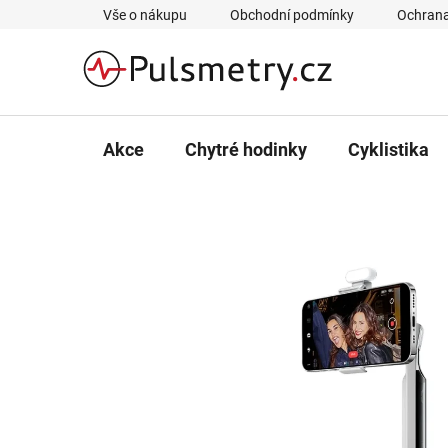
Přejít
Vše o nákupu
Obchodní podmínky
Ochrana
na
obsah
Akce
Chytré hodinky
Cyklistika