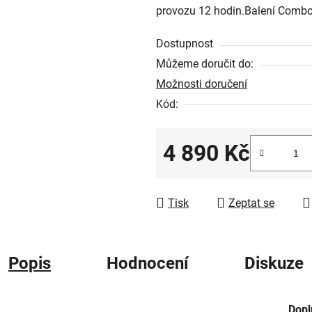
provozu 12 hodin.Balení Combo 
hvězdiček.
Dostupnost
Můžeme doručit do:
Možnosti doručení
Kód:
4 890 Kč
Měrná cena:
Tisk
Zeptat se
Popis
Hodnocení
Diskuze
Dopl