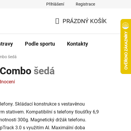
Přihlášení
Registrace
PRÁZDNÝ KOŠÍK
NÁKUPNÍ
KOŠÍK
stravy
Podle sportu
Kontakty
ombo
šedá
w Combo
šedá
dnocení
telefony. Skládací konstrukce s vestavěnou
ým stativem. Kompatibilní s telefony tloušťky 6,9
motnosti 300g. Magnetický držák telefonu.
epTrack 3.0 s využitím AI. Maximální doba