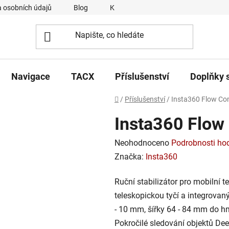
 osobních údajů
Blog
Kontakty
Napsali o nás
Navigace
TACX
Příslušenství
Doplňky 
Domů
/
Příslušenství
/
Insta360 Flow C
Insta360 Flo
Průměrné
Neohodnoceno
Podrobnosti ho
hodnocení
Značka:
Insta360
produktu
Ruční stabilizátor pro mobilní 
je
teleskopickou tyčí a integrovan
0,0
- 10 mm, šířky 64 - 84 mm do h
z
Pokročilé sledování objektů De
5