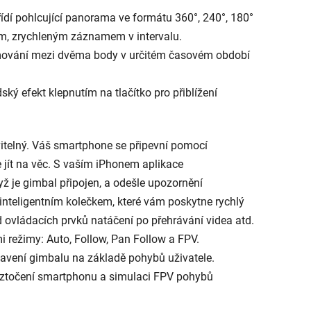
ídí pohlcující panorama ve formátu 360°, 240°, 180°
ým, zrychleným záznamem v intervalu.
lmování mezi dvěma body v určitém časovém období
ký efekt klepnutím na tlačítko pro přiblížení
itelný. Váš smartphone se připevní pomocí
 jít na věc. S vaším iPhonem aplikace
ž je gimbal připojen, a odešle upozornění
 inteligentním kolečkem, které vám poskytne rychlý
 ovládacích prvků natáčení po přehrávání videa atd.
 režimy: Auto, Follow, Pan Follow a FPV.
avení gimbalu na základě pohybů uživatele.
k roztočení smartphonu a simulaci FPV pohybů