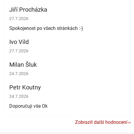
Jiří Procházka
Hodnocení obchodu je 5 z 5 hvězdiček.
27.7.2026
Spokojenost po všech stránkách :-)
Ivo Vild
Hodnocení obchodu je 5 z 5 hvězdiček.
27.7.2026
Milan Šluk
Hodnocení obchodu je 5 z 5 hvězdiček.
24.7.2026
Petr Koutny
Hodnocení obchodu je 5 z 5 hvězdiček.
24.7.2026
Doporučuji vše Ok
Zobrazit další hodnocení