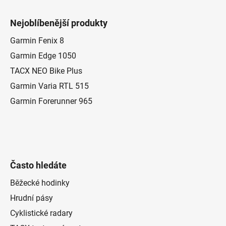
Z
á
Nejoblíbenější produkty
p
a
Garmin Fenix 8
t
Garmin Edge 1050
í
TACX NEO Bike Plus
Garmin Varia RTL 515
Garmin Forerunner 965
Často hledáte
Běžecké hodinky
Hrudní pásy
Cyklistické radary