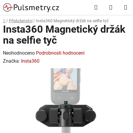
Přejít
Hledat
NÁKUP
na
obsah
KOŠÍK
Domů
/
Příslušenství
/
Insta360 Magnetický držák na selfie tyč
Insta360 Magnetický držák
na selfie tyč
Průměrné
Neohodnoceno
Podrobnosti hodnocení
hodnocení
Značka:
Insta360
produktu
je
0,0
z
5
hvězdiček.