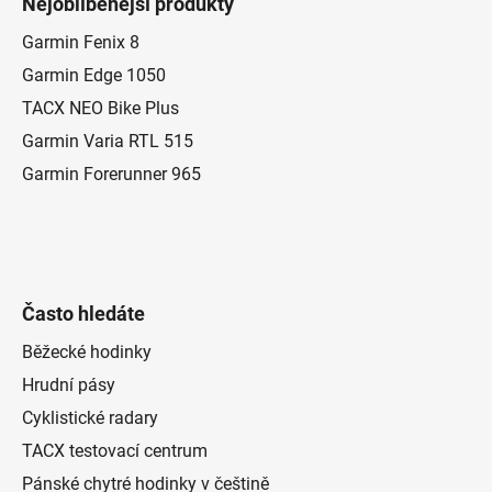
Nejoblíbenější produkty
p
a
Garmin Fenix 8
t
Garmin Edge 1050
í
TACX NEO Bike Plus
Garmin Varia RTL 515
Garmin Forerunner 965
Často hledáte
Běžecké hodinky
Hrudní pásy
Cyklistické radary
TACX testovací centrum
Pánské chytré hodinky v češtině