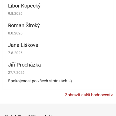
Libor Kopecký
Hodnocení obchodu je 5 z 5 hvězdiček.
9.8.2026
Roman Široký
Hodnocení obchodu je 5 z 5 hvězdiček.
8.8.2026
Jana Lišková
Hodnocení obchodu je 5 z 5 hvězdiček.
7.8.2026
Jiří Procházka
Hodnocení obchodu je 5 z 5 hvězdiček.
27.7.2026
Spokojenost po všech stránkách :-)
Zobrazit další hodnocení
Z
á