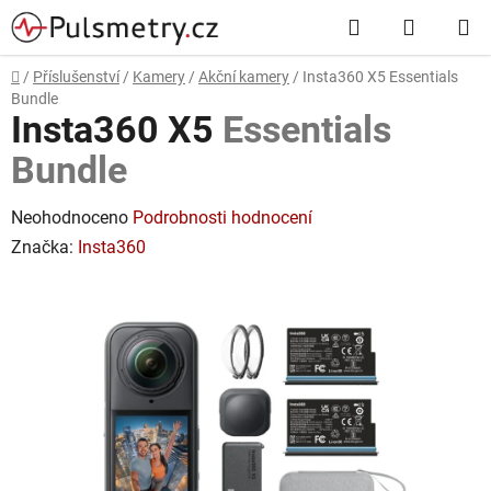
Přejít
Hledat
NÁKUP
na
obsah
KOŠÍK
Domů
/
Příslušenství
/
Kamery
/
Akční kamery
/
Insta360 X5
Essentials
Bundle
Insta360 X5
Essentials
Bundle
Průměrné
Neohodnoceno
Podrobnosti hodnocení
hodnocení
Značka:
Insta360
produktu
je
0,0
z
5
hvězdiček.