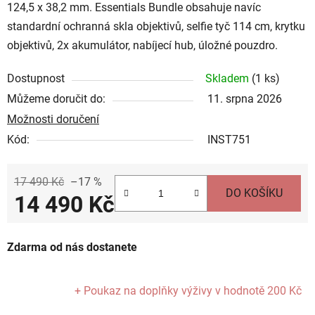
124,5 x 38,2 mm. Essentials Bundle obsahuje navíc
standardní ochranná skla objektivů, selfie tyč 114 cm, krytku
objektivů, 2x akumulátor, nabíjecí hub, úložné pouzdro.
Dostupnost
Skladem
(
1 ks
)
Můžeme doručit do:
11. srpna 2026
Možnosti doručení
Kód:
INST751
17 490 Kč
–17 %
DO KOŠÍKU
14 490 Kč
Měrná cena:
Zdarma od nás dostanete
+ Poukaz na doplňky výživy
v hodnotě 200 Kč