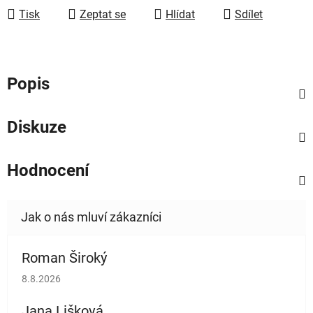
Tisk
Zeptat se
Hlídat
Sdílet
Popis
Diskuze
Hodnocení
Roman Široký
Hodnocení obchodu je 5 z 5 hvězdiček.
8.8.2026
Jana Lišková