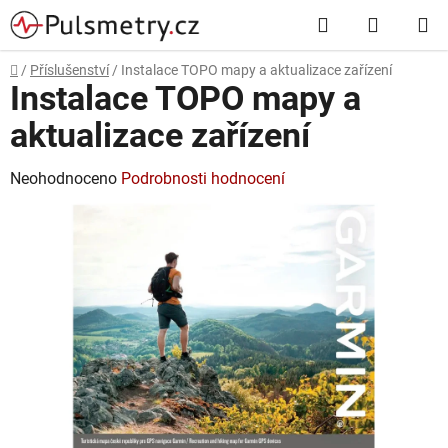
Přejít
Hledat
NÁKUP
na
obsah
KOŠÍK
Domů
/
Příslušenství
/
Instalace TOPO mapy a aktualizace zařízení
Instalace TOPO mapy a
aktualizace zařízení
Průměrné
Neohodnoceno
Podrobnosti hodnocení
hodnocení
produktu
je
0,0
z
5
hvězdiček.