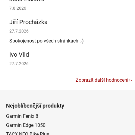
Hodnocení obchodu je 5 z 5 hvězdiček.
7.8.2026
Jiří Procházka
Hodnocení obchodu je 5 z 5 hvězdiček.
27.7.2026
Spokojenost po všech stránkách :-)
Ivo Vild
Hodnocení obchodu je 5 z 5 hvězdiček.
27.7.2026
Zobrazit další hodnocení
Z
á
Nejoblíbenější produkty
p
a
Garmin Fenix 8
t
Garmin Edge 1050
í
TACX NEO Bike Plus