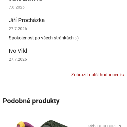
Hodnocení obchodu je 5 z 5 hvězdiček.
7.8.2026
Jiří Procházka
Hodnocení obchodu je 5 z 5 hvězdiček.
27.7.2026
Spokojenost po všech stránkách :-)
Ivo Vild
Hodnocení obchodu je 5 z 5 hvězdiček.
27.7.2026
Zobrazit další hodnocení
Podobné produkty
Kód:
JBL GO3GREEN