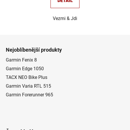
DETAIL
Vezmi & Jdi
Z
á
Nejoblíbenější produkty
p
a
Garmin Fenix 8
t
Garmin Edge 1050
í
TACX NEO Bike Plus
Garmin Varia RTL 515
Garmin Forerunner 965