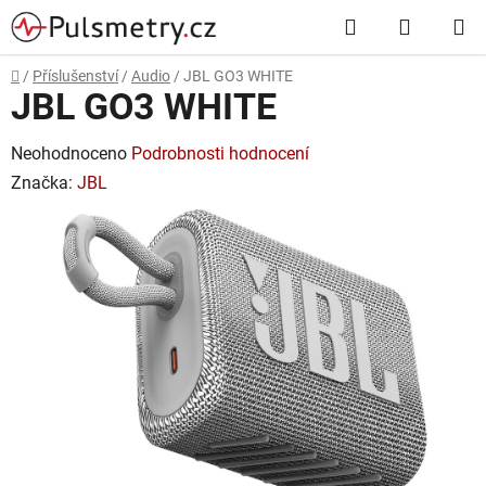
Přejít
Hledat
NÁKUP
na
obsah
KOŠÍK
Domů
/
Příslušenství
/
Audio
/
JBL GO3 WHITE
JBL GO3 WHITE
Průměrné
Neohodnoceno
Podrobnosti hodnocení
hodnocení
Značka:
JBL
produktu
je
0,0
z
5
hvězdiček.