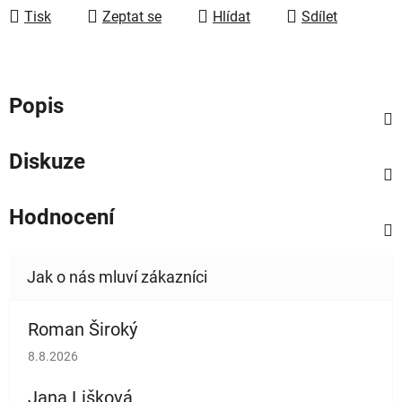
Tisk
Zeptat se
Hlídat
Sdílet
Popis
Diskuze
Hodnocení
Roman Široký
Hodnocení obchodu je 5 z 5 hvězdiček.
8.8.2026
Jana Lišková