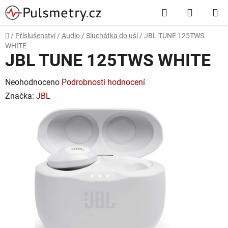
Přejít
Hledat
NÁKUP
na
obsah
KOŠÍK
Domů
/
Příslušenství
/
Audio
/
Sluchátka do uší
/
JBL TUNE 125TWS
WHITE
JBL TUNE 125TWS WHITE
Průměrné
Neohodnoceno
Podrobnosti hodnocení
hodnocení
Značka:
JBL
produktu
je
0,0
z
5
hvězdiček.