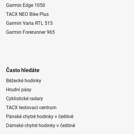
t
Garmin Edge 1050
í
TACX NEO Bike Plus
Garmin Varia RTL 515
Garmin Forerunner 965
Často hledáte
Běžecké hodinky
Hrudní pásy
Cyklistické radary
TACX testovací centrum
Pánské chytré hodinky v češtině
Dámské chytré hodinky v češtině