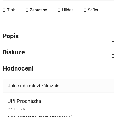
Měrná cena:
Tisk
Zeptat se
Hlídat
Sdílet
Popis
Diskuze
Hodnocení
Jiří Procházka
Hodnocení obchodu je 5 z 5 hvězdiček.
27.7.2026