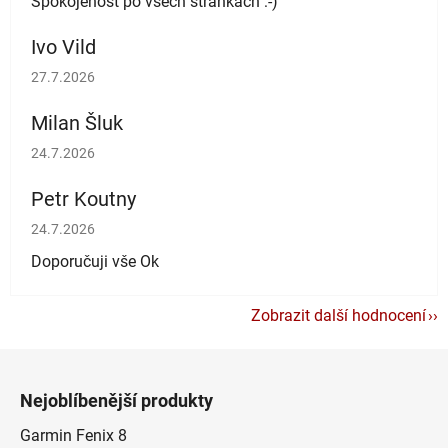
Spokojenost po všech stránkách :-)
Ivo Vild
Hodnocení obchodu je 5 z 5 hvězdiček.
27.7.2026
Milan Šluk
Hodnocení obchodu je 5 z 5 hvězdiček.
24.7.2026
Petr Koutny
Hodnocení obchodu je 5 z 5 hvězdiček.
24.7.2026
Doporučuji vše Ok
Zobrazit další hodnocení
Z
á
Nejoblíbenější produkty
p
a
Garmin Fenix 8