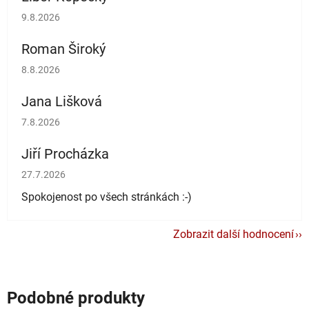
Hodnocení obchodu je 5 z 5 hvězdiček.
9.8.2026
Roman Široký
Hodnocení obchodu je 5 z 5 hvězdiček.
8.8.2026
Jana Lišková
Hodnocení obchodu je 5 z 5 hvězdiček.
7.8.2026
Jiří Procházka
Hodnocení obchodu je 5 z 5 hvězdiček.
27.7.2026
Spokojenost po všech stránkách :-)
Zobrazit další hodnocení
Podobné produkty