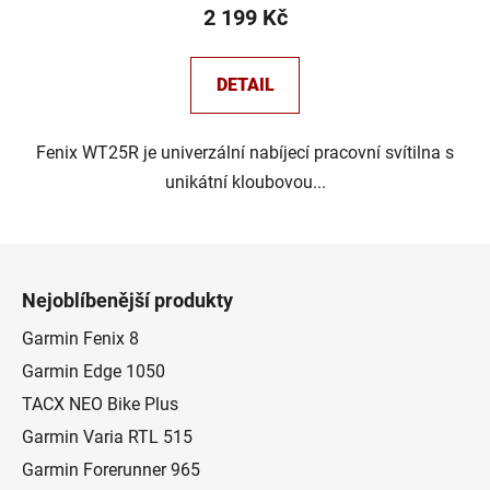
2 199 Kč
DETAIL
Fenix WT25R je univerzální nabíjecí pracovní svítilna s
unikátní kloubovou...
Z
á
Nejoblíbenější produkty
p
a
Garmin Fenix 8
t
Garmin Edge 1050
í
TACX NEO Bike Plus
Garmin Varia RTL 515
Garmin Forerunner 965