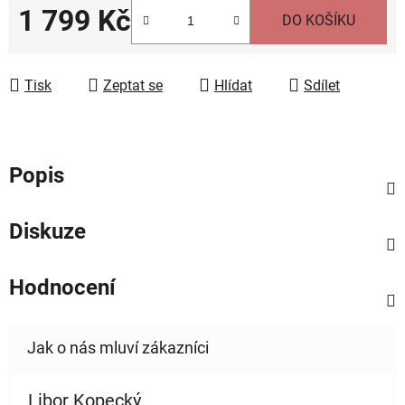
1 799 Kč
DO KOŠÍKU
Měrná cena:
Tisk
Zeptat se
Hlídat
Sdílet
Popis
Diskuze
Hodnocení
Libor Kopecký